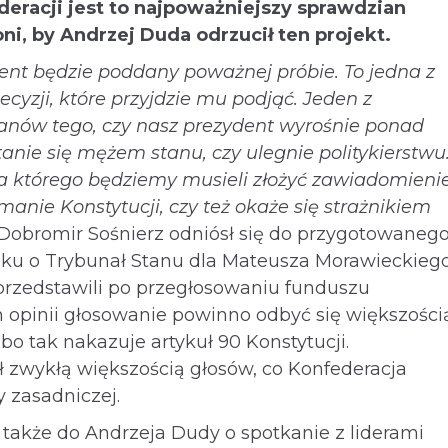
eracji jest to najpoważniejszy sprawdzian
ni, by Andrzej Duda odrzucił ten projekt.
ent będzie poddany poważnej próbie. To jedna z
cyzji, które przyjdzie mu podjąć. Jeden z
anów tego, czy nasz prezydent wyrośnie ponad
tanie się mężem stanu, czy ulegnie politykierstwu
na którego będziemy musieli złożyć zawiadomieni
anie Konstytucji, czy też okaże się strażnikiem
obromir Sośnierz odniósł się do przygotowaneg
osku o Trybunał Stanu dla Mateusza Morawieckiego
i przedstawili po przegłosowaniu funduszu
 opinii głosowanie powinno odbyć się większości
bo tak nakazuje artykuł 90 Konstytucji.
 zwykłą większością głosów, co Konfederacja
 zasadniczej.
 także do Andrzeja Dudy o spotkanie z liderami