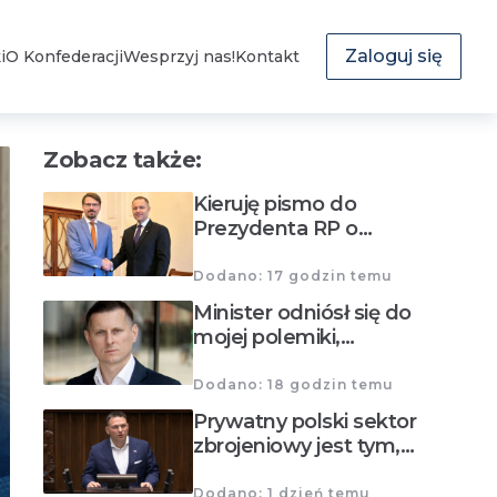
Zaloguj się
i
O Konfederacji
Wesprzyj nas!
Kontakt
Zobacz także:
Kieruję pismo do
Prezydenta RP o…
Dodano: 17 godzin temu
Minister odniósł się do
mojej polemiki,…
Dodano: 18 godzin temu
Prywatny polski sektor
zbrojeniowy jest tym,…
Dodano: 1 dzień temu