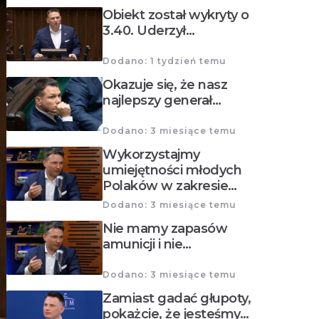
Obiekt został wykryty o
3.40. Uderzył…
Dodano: 1 tydzień temu
Okazuje się, że nasz
najlepszy generał…
Dodano: 3 miesiące temu
Wykorzystajmy
umiejętności młodych
Polaków w zakresie…
Dodano: 3 miesiące temu
Nie mamy zapasów
amunicji i nie…
Dodano: 3 miesiące temu
Zamiast gadać głupoty,
pokażcie, że jesteśmy…