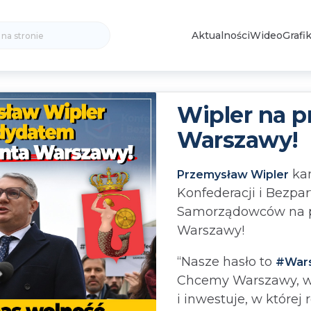
Search
Aktualności
Wideo
Grafik
for:
Wipler na p
Warszawy!
ka
Przemysław Wipler
Konfederacji i Bezpar
Samorządowców na 
Warszawy!
“Nasze hasło to
#War
Chcemy Warszawy, w 
i inwestuje, w której 