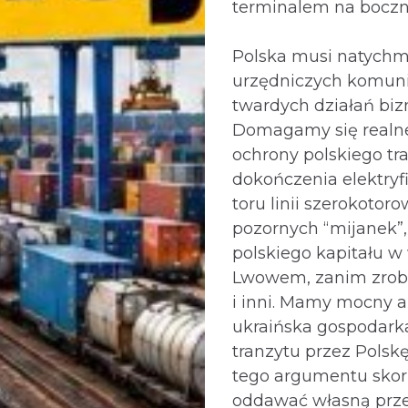
terminalem na boczn
Polska musi natychmi
urzędniczych komun
twardych działań bi
Domagamy się realnej
ochrony polskiego tra
dokończenia elektryfi
toru linii szerokotor
pozornych “mijanek”,
polskiego kapitału w
Lwowem, zanim zrob
i inni. Mamy mocny 
ukraińska gospodarka
tranzytu przez Polskę
tego argumentu skor
oddawać własną prz