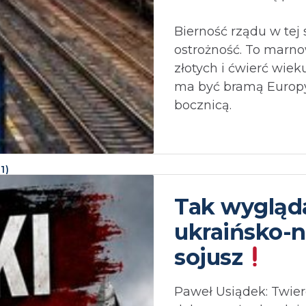
Bierność rządu w tej 
ostrożność. To marno
złotych i ćwierć wiek
ma być bramą Europy,
bocznicą.⁩
(
1
)
Tak wygląd
ukraińsko-n
sojusz
Paweł Usiądek: Twier