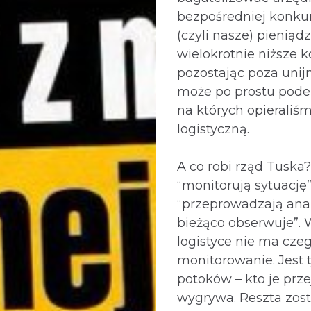
bezpośredniej konkur
(czyli nasze) pieniąd
wielokrotnie niższe k
pozostając poza unij
może po prostu pode
na których opieraliś
logistyczną.
A co robi rząd Tuska
“monitorują sytuację”
“przeprowadzają anal
bieżąco obserwuje”. 
logistyce nie ma czeg
monitorowanie. Jest t
potoków – kto je prze
wygrywa. Reszta zost