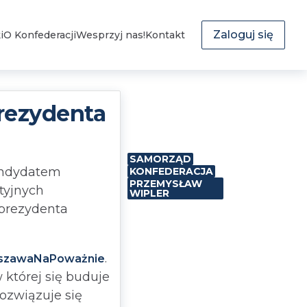
Zaloguj się
i
O Konfederacji
Wesprzyj nas!
Kontakt
rezydenta
SAMORZĄD
ndydatem
KONFEDERACJA
PRZEMYSŁAW
tyjnych
WIPLER
prezydenta
.
szawaNaPoważnie
której się buduje
rozwiązuje się