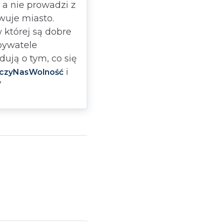
a nie prowadzi z
wuje miasto.
której są dobre
obywatele
ują o tym, co się
i
czyNasWolność
”