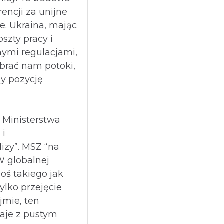
encji za unijne
ze. Ukraina, mając
oszty pracy i
nymi regulacjami,
brać nam potoki,
my pozycję
? Ministerstwa
 i
izy”. MSZ “na
W globalnej
oś takiego jak
ylko przejęcie
jmie, ten
aje z pustym