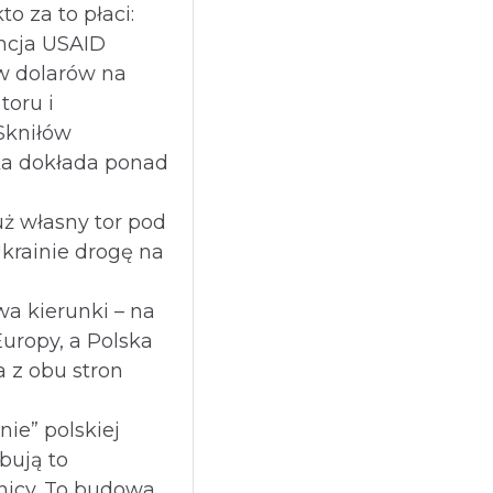
to za to płaci:
cja USAID
w dolarów na
oru i
Skniłów
ka dokłada ponad
ż własny tor pod
Ukrainie drogę na
a kierunki – na
Europy, a Polska
 z obu stron
nie” polskiej
óbują to
nicy. To budowa