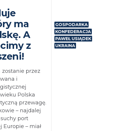
duje
tóry ma
GOSPODARKA
skę. A
KONFEDERACJA
PAWEŁ USIĄDEK
acimy z
UKRAINA
szeni!
a zostanie przez
owana i
istycznej
 wieku Polska
styczną przewagę.
owie – najdalej
 suchy port
j Europie – miał