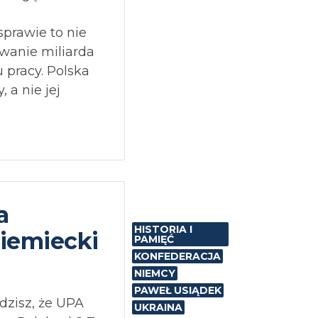
sprawie to nie
wanie miliarda
u pracy. Polska
 a nie jej
a
HISTORIA I
iemiecki
PAMIĘĆ
KONFEDERACJA
NIEMCY
PAWEŁ USIĄDEK
dzisz, że UPA
UKRAINA