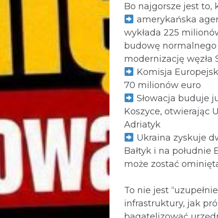
Bo najgorsze jest to, k
amerykańska agen
wykłada 225 milionó
budowę normalnego t
modernizację węzła 
Komisja Europejs
70 milionów euro
Słowacja buduje ju
Koszyce, otwierając 
Adriatyk
Ukraina zyskuje dw
Bałtyk i na południe 
może zostać ominięta
To nie jest “uzupełnie
infrastruktury, jak pr
bagatelizować urzęd