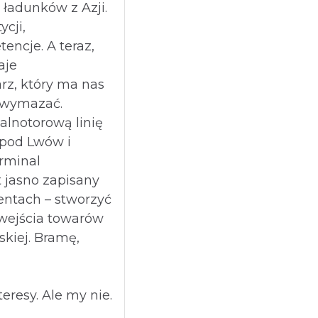
 ładunków z Azji.
ycji,
tencje. A teraz,
aje
rz, który ma nas
u wymazać.
alnotorową linię
 pod Lwów i
erminal
t jasno zapisany
entach – stworzyć
wejścia towarów
skiej. Bramę,
eresy. Ale my nie.