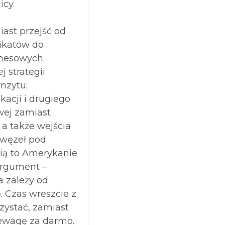
icy.
ast przejść od
ikatów do
znesowych.
 strategii
nzytu:
kacji i drugiego
owej zamiast
 a także wejścia
 węzeł pod
ią to Amerykanie
argument –
 zależy od
. Czas wreszcie z
zystać, zamiast
ewagę za darmo.