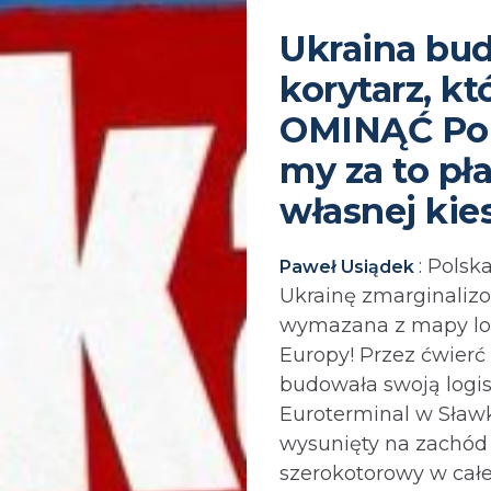
Ukraina bu
korytarz, k
OMINĄĆ Pol
my za to pł
własnej kie
: Polsk
Paweł Usiądek
Ukrainę zmarginaliz
wymazana z mapy log
Europy! Przez ćwierć
budowała swoją logi
Euroterminal w Sławk
wysunięty na zachód
szerokotorowy w całe