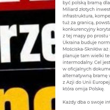
być polską bramą dla
Miliard złotych inwest
infrastruktura, kompe
tuż za granicą, powst
konkurencyjny koryta
z tej mapy po prost
Ukraina buduje norm
Mościska-Skniłów aż
planuje tam wielki t
intermodalny. Cel jes
w oficjalnych dokum
alternatywną bramę 
z Azji do Unii Europej
która omija Polskę.
Każdy dba o swoje int