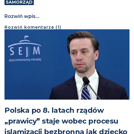
SAMORZĄD
Rozwiń wpis...
Rozwiń
komentarze (
1
)
Polska po 8. latach rządów
„prawicy” staje wobec procesu
islamizacji bezbronna jak dziecko