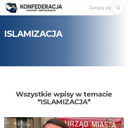
Sear
Zaloguj się
for:
ISLAMIZACJA
Wszystkie wpisy w temacie
“
ISLAMIZACJA
”