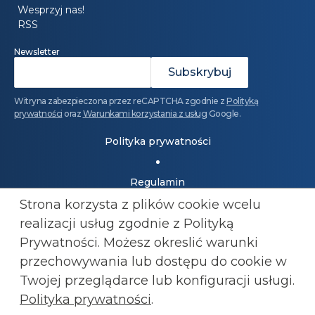
Wesprzyj nas!
RSS
Newsletter
Witryna zabezpieczona przez reCAPTCHA zgodnie z
Polityką
prywatności
oraz
Warunkami korzystania z usług
Google.
Polityka prywatności
Regulamin
Strona korzysta z plików cookie wcelu
realizacji usług zgodnie z Polityką
Dołącz do Konfederacji: 501 447 977
kluby@konfederacja.pl
Prywatności. Możesz okreslić warunki
przechowywania lub
dostępu do cookie w
Kontakt dla mediów: 690 868 101
Twojej przeglądarce lub konfiguracji usługi.
biuro.prasowe@konfederacja.pl
Polityka prywatności
.