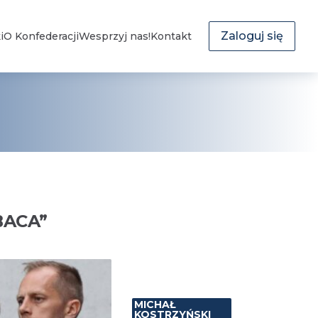
Zaloguj się
i
O Konfederacji
Wesprzyj nas!
Kontakt
BACA
”
MICHAŁ
KOSTRZYŃSKI