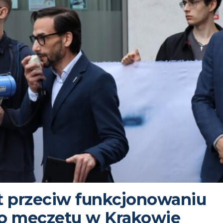
t przeciw funkcjonowaniu
go meczetu w Krakowie