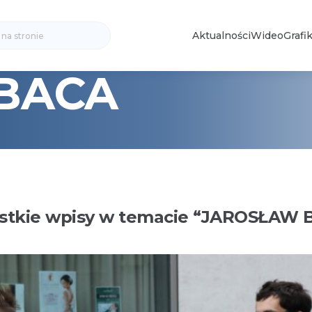
Search
Aktualności
Wideo
Grafik
for:
BACA
tkie wpisy w temacie “
JAROSŁAW 