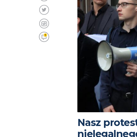
1
Nasz protes
nielegalne