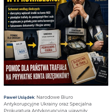
: Narodowe Biuro
Paweł Usiądek
Antykorupcyjne Ukrainy oraz Specjalna
Prokuratura Antykorupcyjna ujawniły