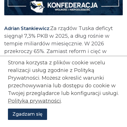
:Za rządów Tuska deficyt
Adrian Stankiewicz
sięgnął 7,3% PKB w 2025, a dług rośnie w
tempie miliardów miesięcznie. W 2026
przekroczy 65%. Zamiast reform i cięć w
marnotrawstwie kolejne pożyczki na
Strona korzysta z plików cookie wcelu
rozdawnictwo.
realizacji usług zgodnie z Polityką
Prywatności. Możesz okreslić warunki
Skomentuj
przechowywania lub
dostępu do cookie w
Polacy zmuszani do zamykania
Twojej przeglądarce lub konfiguracji usługi.
firm, Ukraińcy przejmują ich
Polityka prywatności
.
sprzęt
Zgadzam się
Wesprzyj
O
KONFEDERACJA
PAWEŁ USIĄDEK
TRANSPORT
Aktualności
Transmisje
Grafiki
nas
Konfederacji