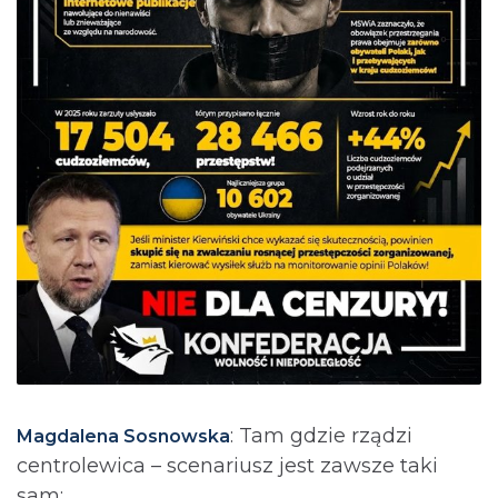
: Tam gdzie rządzi
Magdalena Sosnowska
centrolewica – scenariusz jest zawsze taki
sam: