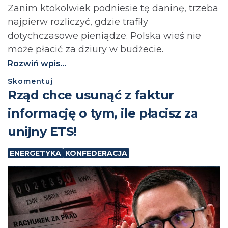
Zanim ktokolwiek podniesie tę daninę, trzeba
najpierw rozliczyć, gdzie trafiły
dotychczasowe pieniądze. Polska wieś nie
może płacić za dziury w budżecie.⁩
Rozwiń wpis...
Skomentuj
Rząd chce usunąć z faktur
informację o tym, ile płacisz za
unijny ETS!
ENERGETYKA
KONFEDERACJA