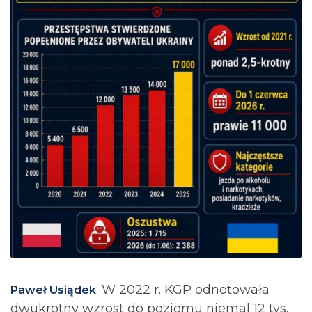
: ⁨W 2022 r. KGP odnotowała
Paweł Usiądek
dwukrotny wzrost do poziomu niemal 12 tys.