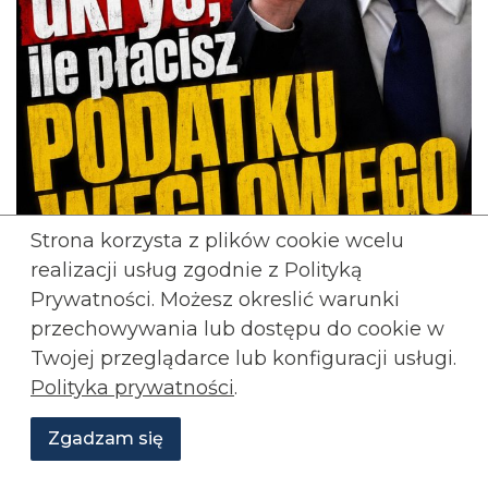
Strona korzysta z plików cookie wcelu
realizacji usług zgodnie z Polityką
Prywatności. Możesz okreslić warunki
przechowywania lub
dostępu do cookie w
: Skoro jest taki korzystny, po co
Paweł Usiądek
Twojej przeglądarce lub konfiguracji usługi.
go ukrywać!? Minister Miłosz Motyka i rząd
Polityka prywatności
.
Tuska właśnie wykreślili z projektu
rozporządzenia taryfowego obowiązek
Zgadzam się
informowania Polaków, ile dokładnie płacą za
Wesprzyj
O
Aktualności
Transmisje
Grafiki
nas
Konfederacji