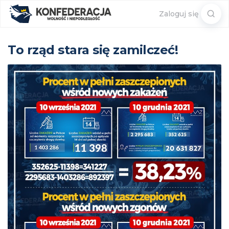
Sear
Zaloguj się
for:
To rząd stara się zamilczeć!