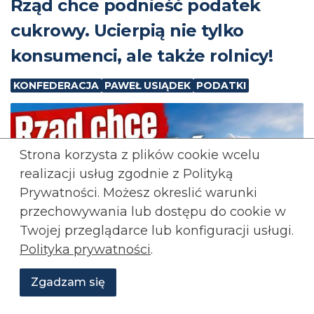
⁨Rząd chce podnieść podatek
cukrowy. Ucierpią nie tylko
konsumenci, ale także rolnicy!
KONFEDERACJA
PAWEŁ USIĄDEK
PODATKI
Strona korzysta z plików cookie wcelu
realizacji usług zgodnie z Polityką
Prywatności. Możesz okreslić warunki
przechowywania lub
dostępu do cookie w
Twojej przeglądarce lub konfiguracji usługi.
Polityka prywatności
.
Zgadzam się
Wesprzyj
O
Aktualności
Transmisje
Grafiki
nas
Konfederacji