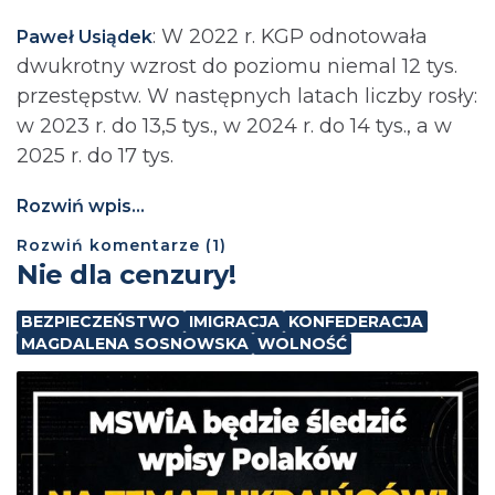
: ⁨W 2022 r. KGP odnotowała
Paweł Usiądek
dwukrotny wzrost do poziomu niemal 12 tys.
przestępstw. W następnych latach liczby rosły:
w 2023 r. do 13,5 tys., w 2024 r. do 14 tys., a w
2025 r. do 17 tys.
Rozwiń wpis...
Rozwiń
komentarze (
1
)
Nie dla cenzury!
BEZPIECZEŃSTWO
IMIGRACJA
KONFEDERACJA
MAGDALENA SOSNOWSKA
WOLNOŚĆ