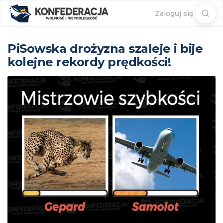
Sear
Zaloguj się
for:
PiSowska drożyzna szaleje i bije
kolejne rekordy prędkości!