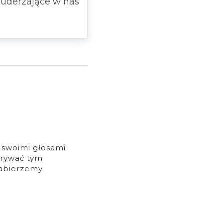
 uderzające w nas
 swoimi głosami
zgrywać tym
abierzemy