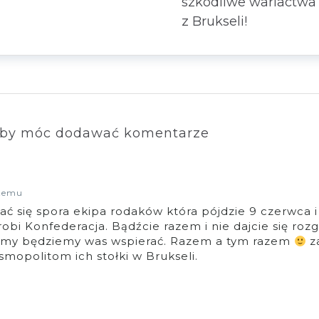
szkodliwe wariactwa
z Brukseli!
by móc dodawać komentarze
 temu
ć się spora ekipa rodaków która pójdzie 9 czerwca i
robi Konfederacja. Bądźcie razem i nie dajcie się ro
 my będziemy was wspierać. Razem a tym razem
z
mopolitom ich stołki w Brukseli.