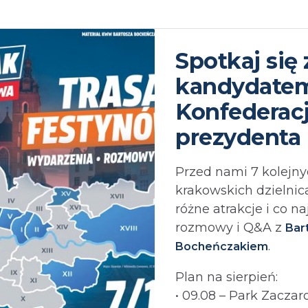
Spotkaj się 
kandydate
Konfederacj
prezydenta
Przed nami 7 kolejn
krakowskich dzielnic
różne atrakcje i co n
rozmowy i Q&A z
Bar
.
Bocheńczakiem
Plan na sierpień:
• 09.08 – Park Zacza