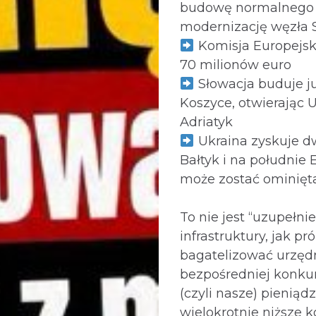
budowę normalnego t
modernizację węzła 
Komisja Europejs
70 milionów euro
Słowacja buduje ju
Koszyce, otwierając 
Adriatyk
Ukraina zyskuje dw
Bałtyk i na południe 
może zostać ominięta
To nie jest “uzupełnie
infrastruktury, jak pr
bagatelizować urzęd
bezpośredniej konkur
(czyli nasze) pieniąd
wielokrotnie niższe k