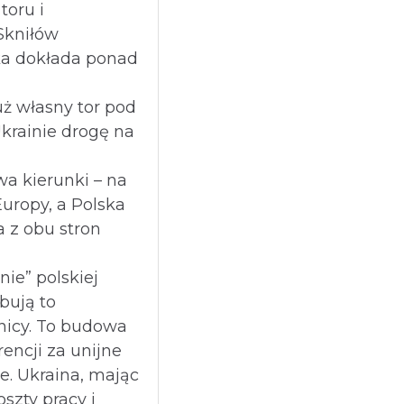
oru i
Skniłów
ka dokłada ponad
ż własny tor pod
Ukrainie drogę na
a kierunki – na
Europy, a Polska
 z obu stron
nie” polskiej
óbują to
nicy. To budowa
encji za unijne
ze. Ukraina, mając
oszty pracy i