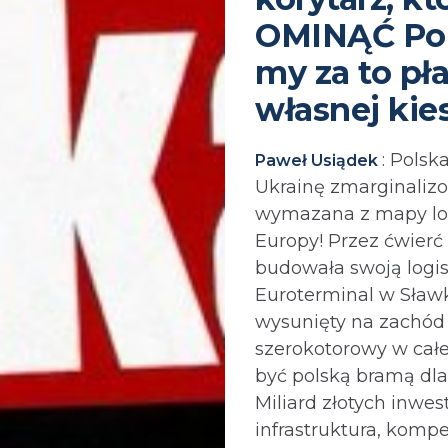
OMINĄĆ Pol
my za to pł
własnej kie
: Polsk
Paweł Usiądek
Ukrainę zmarginaliz
wymazana z mapy log
Europy! Przez ćwierć
budowała swoją logi
Euroterminal w Sławk
wysunięty na zachód
szerokotorowy w całe
być polską bramą dla
Miliard złotych inwest
infrastruktura, kompe