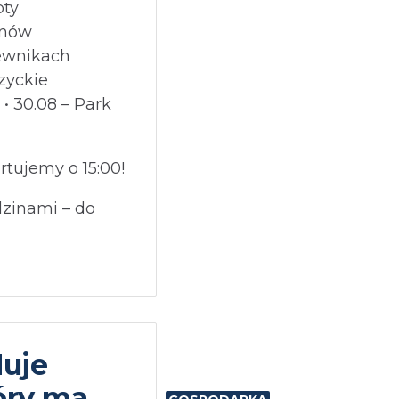
oty
anów
iewnikach
czyckie
• 30.08 – Park
tujemy o 15:00!
dzinami – do
duje
tóry ma