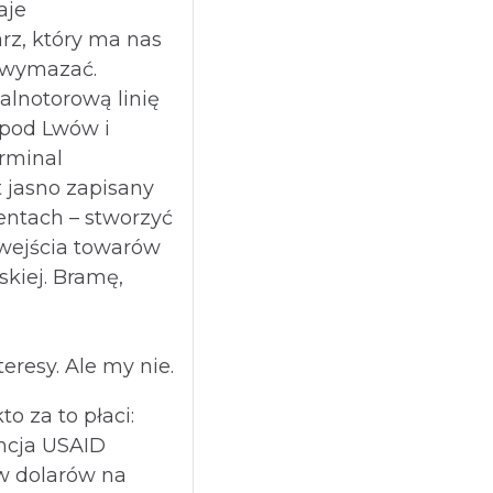
aje
rz, który ma nas
u wymazać.
alnotorową linię
 pod Lwów i
erminal
t jasno zapisany
entach – stworzyć
wejścia towarów
skiej. Bramę,
eresy. Ale my nie.
to za to płaci:
cja USAID
w dolarów na