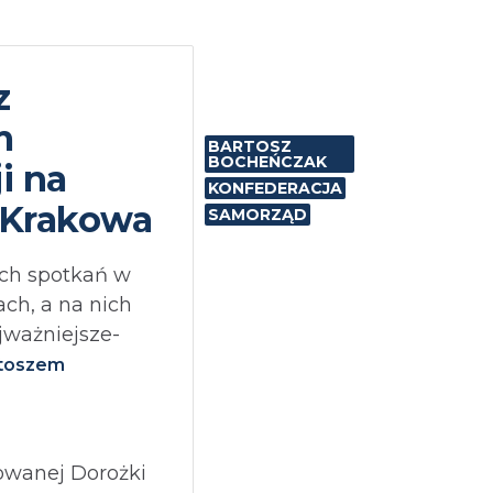
z
m
BARTOSZ
BOCHEŃCZAK
i na
KONFEDERACJA
 Krakowa
SAMORZĄD
ych spotkań w
ach, a na nich
ajważniejsze-
toszem
rowanej Dorożki