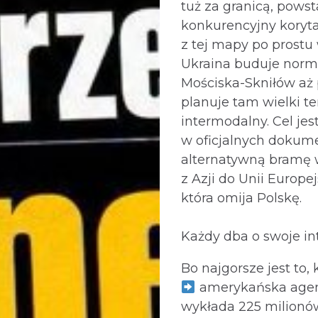
tuż za granicą, powst
konkurencyjny koryta
z tej mapy po prost
Ukraina buduje norm
Mościska-Skniłów aż
planuje tam wielki t
intermodalny. Cel jes
w oficjalnych dokum
alternatywną bramę 
z Azji do Unii Europej
która omija Polskę.
Każdy dba o swoje int
Bo najgorsze jest to, k
amerykańska agen
wykłada 225 milionó