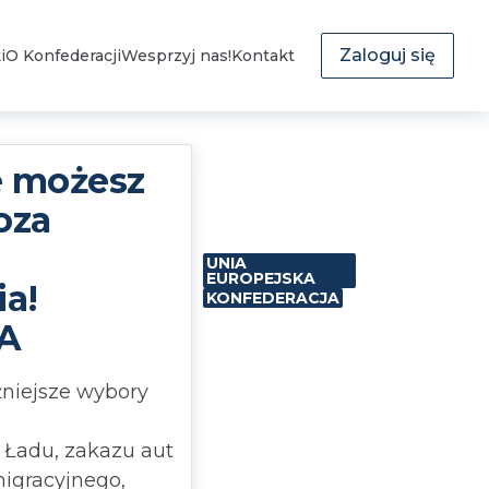
Zaloguj się
i
O Konfederacji
Wesprzyj nas!
Kontakt
e możesz
oza
UNIA
EUROPEJSKA
a!
KONFEDERACJA
A
żniejsze wybory
 Ładu, zakazu aut
igracyjnego,