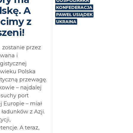
GOSPODARKA
skę. A
KONFEDERACJA
PAWEŁ USIĄDEK
acimy z
UKRAINA
szeni!
a zostanie przez
owana i
istycznej
 wieku Polska
styczną przewagę.
owie – najdalej
 suchy port
j Europie – miał
 ładunków z Azji.
ycji,
tencje. A teraz,