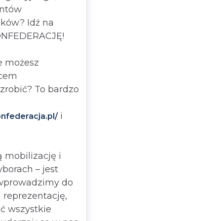
ntów
ków? Idź na
KONFEDERACJĘ!
że możesz
scem
 zrobić? To bardzo
i
onfederacja.pl/
 mobilizację i
borach – jest
 wprowadzimy do
 reprezentację,
ć wszystkie