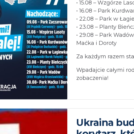
• 15.08 – Wzgórze Las
• 16.08 – Park Kurdw
• 22.08 – Park w Łag
• 23.08 – Planty Bień
• 29.08 – Park Wadów 
Maćka i Doroty
Za każdym razem star
Wpadajcie całymi ro
zobaczenia!
Ukraina bu
korytarz, k