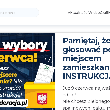
Search
Aktualności
Wideo
Grafik
for:
Pamiętaj, ż
głosować p
miejscem
zamieszkani
INSTRUKCJ
Już 9 czerwca najwa
od lat!
Nie chcesz Zielonego
spalinowych, paktu m