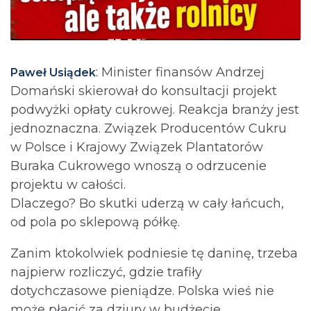
: Minister finansów Andrzej
Paweł Usiądek
Domański skierował do konsultacji projekt
podwyżki opłaty cukrowej. Reakcja branży jest
jednoznaczna. Związek Producentów Cukru
w Polsce i Krajowy Związek Plantatorów
Buraka Cukrowego wnoszą o odrzucenie
projektu w całości.
Dlaczego? Bo skutki uderzą w cały łańcuch,
od pola po sklepową półkę.
Zanim ktokolwiek podniesie tę daninę, trzeba
najpierw rozliczyć, gdzie trafiły
dotychczasowe pieniądze. Polska wieś nie
może płacić za dziury w budżecie.⁩