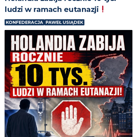
ludzi w ramach eutanazji
KONFEDERACJA
PAWEŁ USIĄDEK