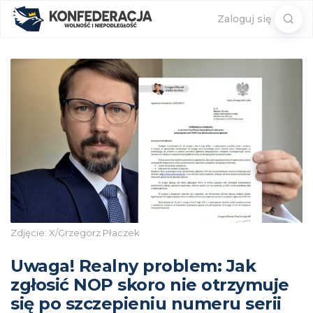
Sear
Zaloguj się
for:
Zdjęcie: X/Grzegorz Płaczek
Uwaga! Realny problem: Jak
zgłosić NOP skoro nie otrzymuje
się po szczepieniu numeru serii