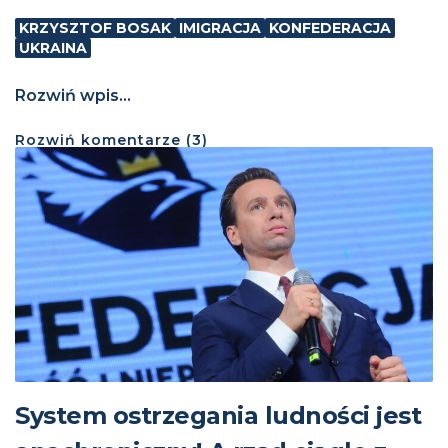
KRZYSZTOF BOSAK
IMIGRACJA
KONFEDERACJA
UKRAINA
Rozwiń wpis...
Rozwiń
komentarze (
3
)
System ostrzegania ludności jest