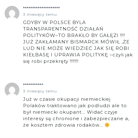
********************
3 miesięcy temu
GDYBY W POLSCE BYLA
TRANSPARENTNOŚĆ DZIAŁAŃ
POLITYKÓW–TO BRAKŁO BY GAŁĘZI !!!!
JUŻ ZAKŁAMANY BISMARCK MÓWIŁ ,ŻE
LUD NIE MOŻE WIEDZIEĆ JAK SIĘ ROBI
KIEŁBASĘ I UPRAWIA POLITYKĘ –czyli jak
się robi przekręty !!!!!!!
***********
3 miesięcy temu
Już w czasie okupacji niemieckiej
Polaków traktowano jak podludzi ale to
był niemiecki okupant… Widać czyje
interesy są chronione i zabezpieczane a,
że kosztem zdrowia rodaków…