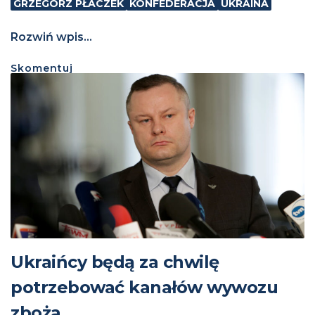
GRZEGORZ PŁACZEK
KONFEDERACJA
UKRAINA
Rozwiń wpis...
Skomentuj
Ukraińcy będą za chwilę
potrzebować kanałów wywozu
zboża…