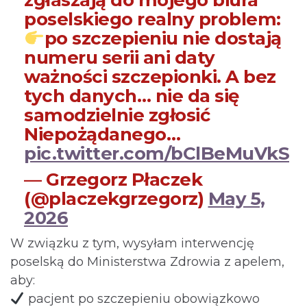
zgłaszają do mojego biura
poselskiego realny problem:
po szczepieniu nie dostają
numeru serii ani daty
ważności szczepionki. A bez
tych danych… nie da się
samodzielnie zgłosić
Niepożądanego…
pic.twitter.com/bClBeMuVkS
— Grzegorz Płaczek
(@placzekgrzegorz)
May 5,
2026
W związku z tym, wysyłam interwencję
poselską do Ministerstwa Zdrowia z apelem,
aby:
pacjent po szczepieniu obowiązkowo