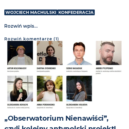
WOJCIECH MACHULSKI
KONFEDERACJA
Rozwiń wpis...
Rozwiń
komentarze (
1
)
„Obserwatorium Nienawiści”,
czyli kolejny antypolski projekt!