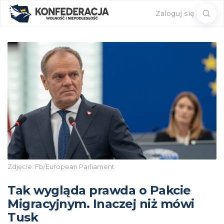
Sear
Zaloguj się
for:
Zdjęcie: Fb/European Parliament
Tak wygląda prawda o Pakcie
Migracyjnym. Inaczej niż mówi
Tusk