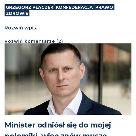
GRZEGORZ PŁACZEK
KONFEDERACJA
PRAWO
ZDROWIE
Rozwiń wpis...
Rozwiń
komentarze (
2
)
Minister odniósł się do mojej
polemiki, więc znów muszę