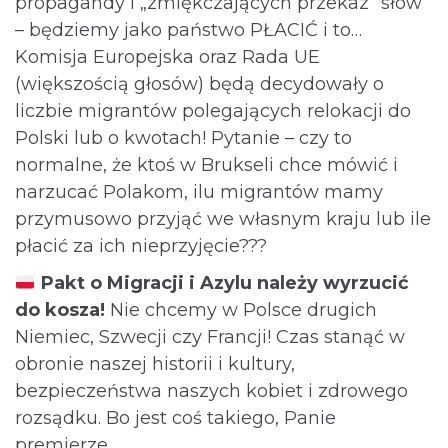
propagandy i „zmiękczających przekaz” słów
– będziemy jako państwo PŁACIĆ i to…
Komisja Europejska oraz Rada UE
(większością głosów) będą decydowały o
liczbie migrantów polegających relokacji do
Polski lub o kwotach! Pytanie – czy to
normalne, że ktoś w Brukseli chce mówić i
narzucać Polakom, ilu migrantów mamy
przymusowo przyjąć we własnym kraju lub ile
płacić za ich nieprzyjęcie???
Pakt o Migracji i Azylu należy wyrzucić
do kosza!
Nie chcemy w Polsce drugich
Niemiec, Szwecji czy Francji! Czas stanąć w
obronie naszej historii i kultury,
bezpieczeństwa naszych kobiet i zdrowego
rozsądku. Bo jest coś takiego, Panie
premierze.