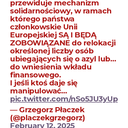
przewiduje mechanizm
solidarnościowy, w ramach
którego państwa
członkowskie Unii
Europejskiej SĄ I BĘDĄ
ZOBOWIĄZANE do relokacji
określonej liczby osób
ubiegających się o azyl lub…
do wniesienia wkładu
finansowego.
I jeśli ktoś daje się
manipulować…
pic.twitter.com/nSo5JU3yUp
— Grzegorz Płaczek
(@placzekgrzegorz)
February 12, 2025