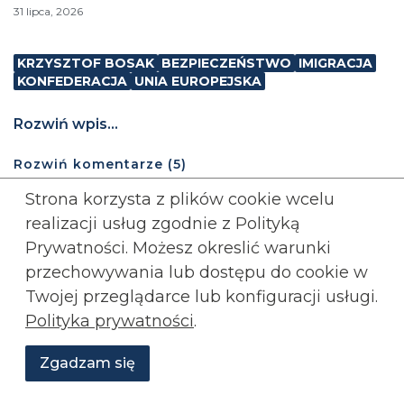
31 lipca, 2026
KRZYSZTOF BOSAK
BEZPIECZEŃSTWO
IMIGRACJA
KONFEDERACJA
UNIA EUROPEJSKA
Rozwiń wpis...
Rozwiń
komentarze (
5
)
Strona korzysta z plików cookie wcelu
realizacji usług zgodnie z Polityką
Prywatności. Możesz okreslić warunki
Załaduj więcej
przechowywania lub
dostępu do cookie w
Twojej przeglądarce lub konfiguracji usługi.
Polityka prywatności
.
Zgadzam się
Wesprzyj
O
Aktualności
Transmisje
Grafiki
nas
Konfederacji