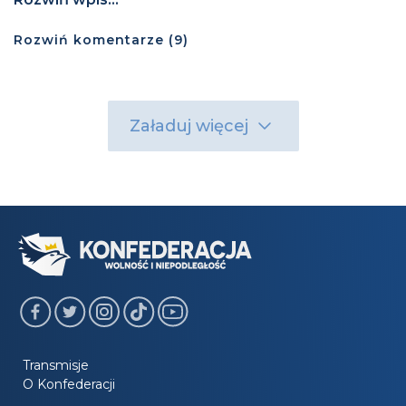
Rozwiń
komentarze (
9
)
Załaduj więcej
Transmisje
O Konfederacji