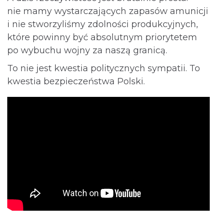
nie mamy wystarczających zapasów amunicji
i nie stworzyliśmy zdolności produkcyjnych,
które powinny być absolutnym priorytetem
po wybuchu wojny za naszą granicą.
To nie jest kwestia politycznych sympatii. To
kwestia bezpieczeństwa Polski.