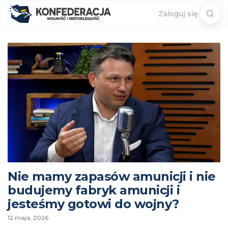
Sear
Zaloguj się
for:
Nie mamy zapasów amunicji i nie
budujemy fabryk amunicji i
jesteśmy gotowi do wojny?
12 maja, 2026