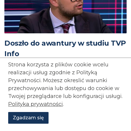
Doszło do awantury w studiu TVP
Info
Strona korzysta z plików cookie wcelu
1 sierpnia, 2026
realizacji usług zgodnie z Polityką
Prywatności. Możesz okreslić warunki
WOJCIECH MACHULSKI
BEZPIECZEŃSTWO
przechowywania lub
dostępu do cookie w
KONFEDERACJA
OBRONNOŚĆ
Twojej przeglądarce lub konfiguracji usługi.
Rozwiń wpis...
Polityka prywatności
.
Rozwiń
komentarze (
3
)
Zgadzam się
Wesprzyj
O
Aktualności
Transmisje
Grafiki
nas
Konfederacji