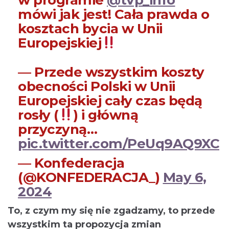
w programie
@tvp_info
mówi jak jest! Cała prawda o
kosztach bycia w Unii
Europejskiej
— Przede wszystkim koszty
obecności Polski w Unii
Europejskiej cały czas będą
rosły (
) i główną
przyczyną…
pic.twitter.com/PeUq9AQ9XC
— Konfederacja
(@KONFEDERACJA_)
May 6,
2024
To, z czym my się nie zgadzamy, to przede
wszystkim ta propozycja zmian