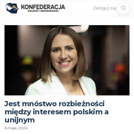
Sear
Zaloguj się
for:
Jest mnóstwo rozbieżności
między interesem polskim a
unijnym
6 maja, 2024