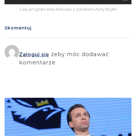
Cały program Bez Retuszu z udziałem Anny Bryłki
Skomentuj
żeby móc dodawać
Zaloguj się
komentarze