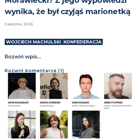
Morawiecki? Z jego wypowiedzi
wynika, że był czyjąś marionetką
5 sierpnia, 2026
WOJCIECH MACHULSKI
KONFEDERACJA
Rozwiń wpis...
Rozwiń
komentarze (
1
)