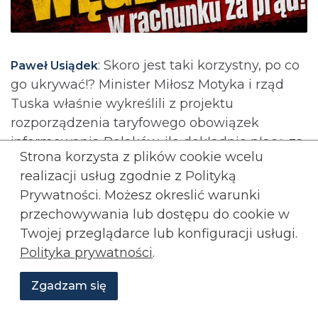
: Skoro jest taki korzystny, po co
Paweł Usiądek
go ukrywać!? Minister Miłosz Motyka i rząd
Tuska właśnie wykreślili z projektu
rozporządzenia taryfowego obowiązek
informowania Polaków, ile dokładnie płacą za
Strona korzysta z plików cookie wcelu
unijny system handlu emisjami CO2 (ETS) – to
realizacji usług zgodnie z Polityką
celowe zaciemnianie prawdy.
Prywatności. Możesz okreslić warunki
Rozwiń wpis...
przechowywania lub
dostępu do cookie w
Twojej przeglądarce lub konfiguracji usługi.
Rozwiń
komentarze (
1
)
Polityka prywatności
.
Polski dług publiczny właśnie
przebił 60% PKB po raz pierwszy
Zgadzam się
w historii
Wesprzyj
O
Aktualności
Transmisje
Grafiki
nas
Konfederacji