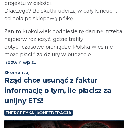
projektu w całości.
Dlaczego? Bo skutki uderzą w cały łańcuch,
od pola po sklepową półkę.
Zanim ktokolwiek podniesie tę daninę, trzeba
najpierw rozliczyć, gdzie trafiły
dotychczasowe pieniądze. Polska wieś nie
może płacić za dziury w budżecie.⁩
Rozwiń wpis...
Skomentuj
Rząd chce usunąć z faktur
informację o tym, ile płacisz za
unijny ETS!
ENERGETYKA
KONFEDERACJA