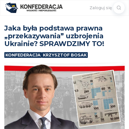
Sear
Zaloguj się
for:
Jaka była podstawa prawna
„przekazywania” uzbrojenia
Ukrainie? SPRAWDZIMY TO!
KONFEDERACJA
KRZYSZTOF BOSAK