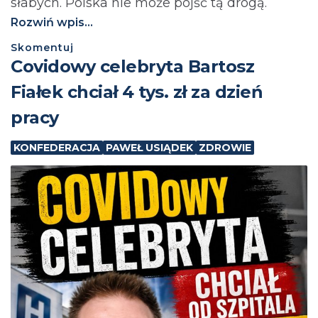
słabych. Polska nie może pójść tą drogą.⁩
Rozwiń wpis...
Skomentuj
Covidowy celebryta Bartosz
Fiałek chciał 4 tys. zł za dzień
pracy
KONFEDERACJA
PAWEŁ USIĄDEK
ZDROWIE