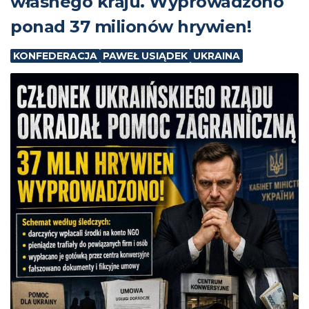
własnego kraju. Wyprowadzono
ponad 37 milionów hrywien!
KONFEDERACJA
PAWEŁ USIĄDEK
UKRAINA