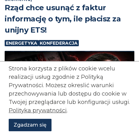
Rząd chce usunąć z faktur
informację o tym, ile płacisz za
unijny ETS!
ENERGETYKA
KONFEDERACJA
Strona korzysta z plików cookie wcelu
realizacji usług zgodnie z Polityką
Prywatności. Możesz okreslić warunki
przechowywania lub
dostępu do cookie w
Twojej przeglądarce lub konfiguracji usługi.
Polityka prywatności
.
Zgadzam się
Wesprzyj
O
Aktualności
Transmisje
Grafiki
nas
Konfederacji