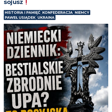
sojusz
HISTORIA I PAMIĘĆ
KONFEDERACJA
NIEMCY
PAWEŁ USIĄDEK
UKRAINA