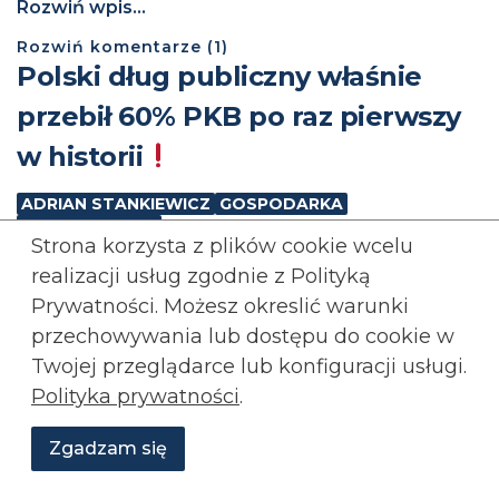
Rozwiń wpis...
Rozwiń
komentarze (
1
)
Polski dług publiczny właśnie
przebił 60% PKB po raz pierwszy
w historii
ADRIAN STANKIEWICZ
GOSPODARKA
KONFEDERACJA
Strona korzysta z plików cookie wcelu
realizacji usług zgodnie z Polityką
Prywatności. Możesz okreslić warunki
przechowywania lub
dostępu do cookie w
Twojej przeglądarce lub konfiguracji usługi.
Polityka prywatności
.
Zgadzam się
Wesprzyj
O
Aktualności
Transmisje
Grafiki
nas
Konfederacji