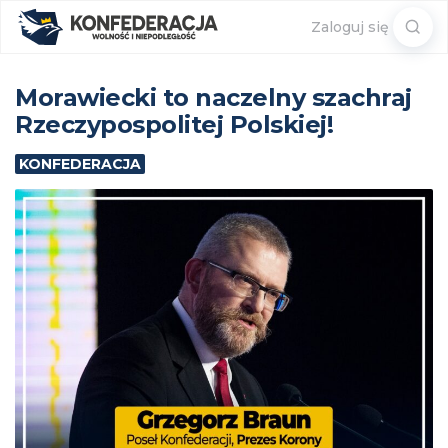
Sear
Zaloguj się
for:
Morawiecki to naczelny szachraj
Rzeczypospolitej Polskiej!
KONFEDERACJA