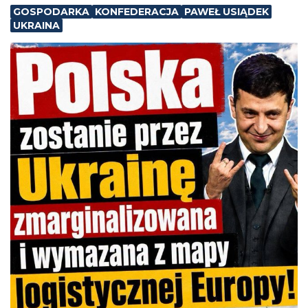
GOSPODARKA
KONFEDERACJA
PAWEŁ USIĄDEK
UKRAINA