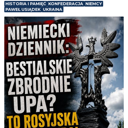
HISTORIA I PAMIĘĆ
KONFEDERACJA
NIEMCY
PAWEŁ USIĄDEK
UKRAINA