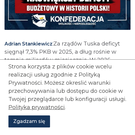
:Za rządów Tuska deficyt
Adrian Stankiewicz
sięgnął 7,3% PKB w 2025, a dług rośnie w
tempie miliardów miesięcznie. W 2026
Strona korzysta z plików cookie wcelu
przekroczy 65%. Zamiast reform i cięć w
realizacji usług zgodnie z Polityką
marnotrawstwie kolejne pożyczki na
Prywatności. Możesz okreslić warunki
rozdawnictwo.
przechowywania lub
dostępu do cookie w
Twojej przeglądarce lub konfiguracji usługi.
Skomentuj
Polityka prywatności
.
Polacy zmuszani do zamykania
firm, Ukraińcy przejmują ich
Zgadzam się
sprzęt
Wesprzyj
O
Aktualności
Transmisje
Grafiki
nas
Konfederacji