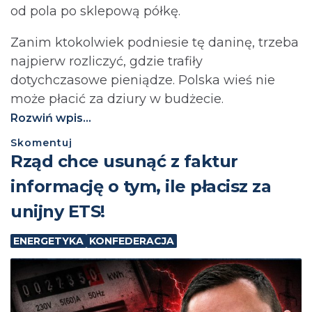
od pola po sklepową półkę.
Zanim ktokolwiek podniesie tę daninę, trzeba
najpierw rozliczyć, gdzie trafiły
dotychczasowe pieniądze. Polska wieś nie
może płacić za dziury w budżecie.⁩
Rozwiń wpis...
Skomentuj
Rząd chce usunąć z faktur
informację o tym, ile płacisz za
unijny ETS!
ENERGETYKA
KONFEDERACJA