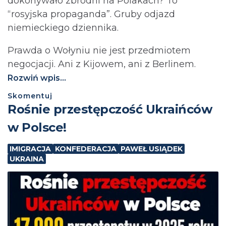
dokonywało zbrodni na Polakach? To
“rosyjska propaganda”. Gruby odjazd
niemieckiego dziennika.
Prawda o Wołyniu nie jest przedmiotem
negocjacji. Ani z Kijowem, ani z Berlinem.⁩
Rozwiń wpis...
Skomentuj
Rośnie przestępczość Ukraińców
w Polsce!
IMIGRACJA
KONFEDERACJA
PAWEŁ USIĄDEK
UKRAINA