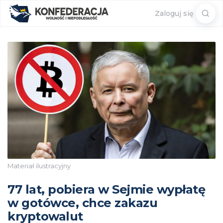
Sear
Zaloguj się
for:
Materiał ilustracyjny
77 lat, pobiera w Sejmie wypłatę
w gotówce, chce zakazu
kryptowalut