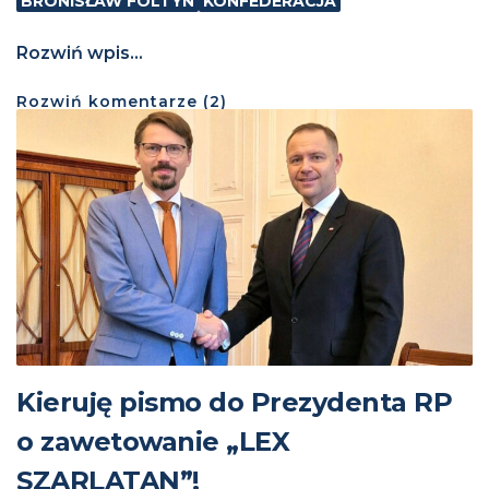
BRONISŁAW FOLTYN
KONFEDERACJA
Rozwiń wpis...
Rozwiń
komentarze (
2
)
Kieruję pismo do Prezydenta RP
o zawetowanie „LEX
SZARLATAN”!