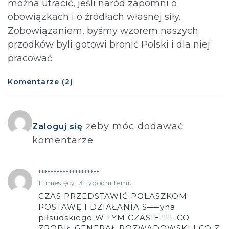
można utracić, jeśli naród zapomni o
obowiązkach i o źródłach własnej siły.
Zobowiązaniem, byśmy wzorem naszych
przodków byli gotowi bronić Polski i dla niej
pracować.
Komentarze (2)
żeby móc dodawać
Zaloguj się
komentarze
********************
11 miesięcy, 3 tygodni temu
CZAS PRZEDSTAWIĆ POLASZKOM
POSTAWĘ I DZIAŁANIA S—–yna
piłsudskiego W TYM CZASIE !!!!!–CO
ZROBIŁ GENERAŁ ROZWADOWSKI I CO Z