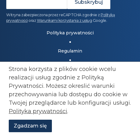
Witryna zabezpieczona przez reCAPTCHA zgodnie z
Polityką
prywatności
oraz
Warunkami korzystania z usług
Google.
Polityka prywatności
Regulamin
Strona korzysta z plików cookie wcelu
Dołącz do Konfederacji: 501 447 977
kluby@konfederacja.pl
realizacji usług zgodnie z Polityką
Prywatności. Możesz okreslić warunki
Kontakt dla mediów: 690 868 101
przechowywania lub
dostępu do cookie w
biuro.prasowe@konfederacja.pl
Twojej przeglądarce lub konfiguracji usługi.
Polityka prywatności
.
Zobacz uproszczoną wersję strony
Zgadzam się
Wesprzyj
O
Aktualności
Transmisje
Grafiki
nas
Konfederacji