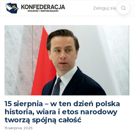
Sear
Zaloguj się
for:
15 sierpnia – w ten dzień polska
historia, wiara i etos narodowy
tworzą spójną całość
15 sierpnia, 2025