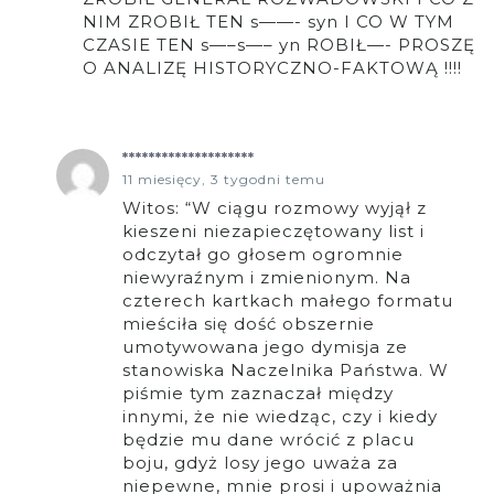
NIM ZROBIŁ TEN s——- syn I CO W TYM
CZASIE TEN s—–s—– yn ROBIŁ—- PROSZĘ
O ANALIZĘ HISTORYCZNO-FAKTOWĄ !!!!
********************
11 miesięcy, 3 tygodni temu
Witos: “W ciągu rozmowy wyjął z
kieszeni niezapieczętowany list i
odczytał go głosem ogromnie
niewyraźnym i zmienionym. Na
czterech kartkach małego formatu
mieściła się dość obszernie
umotywowana jego dymisja ze
stanowiska Naczelnika Państwa. W
piśmie tym zaznaczał między
innymi, że nie wiedząc, czy i kiedy
będzie mu dane wrócić z placu
boju, gdyż losy jego uważa za
niepewne, mnie prosi i upoważnia