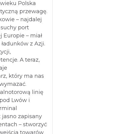
 wieku Polska
styczną przewagę.
owie – najdalej
 suchy port
j Europie – miał
 ładunków z Azji.
ycji,
tencje. A teraz,
aje
rz, który ma nas
u wymazać.
alnotorową linię
 pod Lwów i
erminal
t jasno zapisany
entach – stworzyć
wejścia towarów