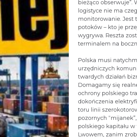
bieżąco obserwuje”. 
logistyce nie ma czeg
monitorowanie. Jest t
potoków – kto je prze
wygrywa. Reszta zost
terminalem na boczn
Polska musi natychmi
urzędniczych komun
twardych działań bi
Domagamy się realnej
ochrony polskiego tra
dokończenia elektryfi
toru linii szerokotor
pozornych “mijanek”,
polskiego kapitału w
Lwowem, zanim zrob