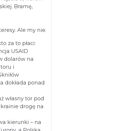
skiej. Bramę,
eresy. Ale my nie.
to za to płaci:
cja USAID
w dolarów na
oru i
Skniłów
ka dokłada ponad
ż własny tor pod
Ukrainie drogę na
a kierunki – na
Europy, a Polska