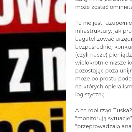
może zostać ominięta
To nie jest “uzupełnie
infrastruktury, jak pr
bagatelizować urzęd
bezpośredniej konkur
(czyli nasze) pieniąd
wielokrotnie niższe k
pozostając poza unij
może po prostu pode
na których opieraliś
logistyczną.
A co robi rząd Tuska
“monitorują sytuację”
“przeprowadzają anal