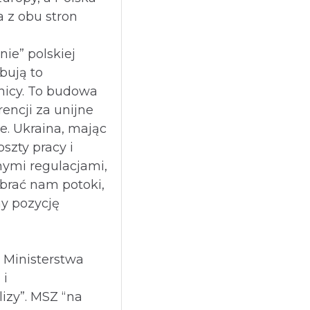
 z obu stron
nie” polskiej
óbują to
nicy. To budowa
encji za unijne
ze. Ukraina, mając
oszty pracy i
nymi regulacjami,
brać nam potoki,
my pozycję
? Ministerstwa
 i
izy”. MSZ “na