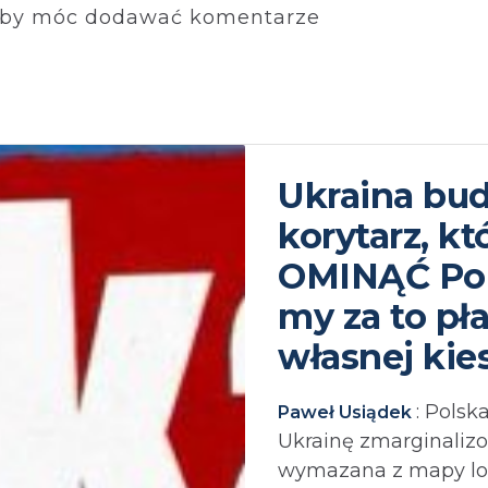
by móc dodawać komentarze
Ukraina bu
korytarz, k
OMINĄĆ Pol
my za to pł
własnej kie
: Polsk
Paweł Usiądek
Ukrainę zmarginaliz
wymazana z mapy log