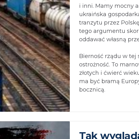
i inni. Mamy mocny 
ukraińska gospodarka
tranzytu przez Polskę
tego argumentu skor
oddawać własną prz
Bierność rządu w tej 
ostrożność. To marno
złotych i ćwierć wiek
ma być bramą Europy,
bocznicą.⁩
Tak wygląd