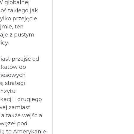
W globalnej
oś takiego jak
ylko przejęcie
jmie, ten
aje z pustym
icy.
ast przejść od
ikatów do
znesowych.
 strategii
nzytu:
kacji i drugiego
owej zamiast
 a także wejścia
 węzeł pod
ią to Amerykanie