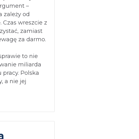
argument –
 zależy od
. Czas wreszcie z
zystać, zamiast
ewagę za darmo.
sprawie to nie
wanie miliarda
u pracy. Polska
 a nie jej
a