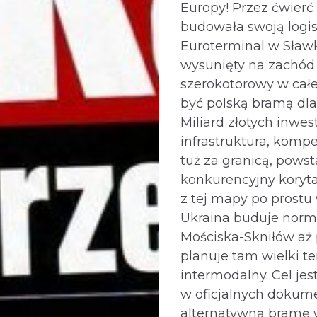
Europy! Przez ćwierć
budowała swoją logi
Euroterminal w Sławk
wysunięty na zachód
szerokotorowy w całe
być polską bramą dla
Miliard złotych inwest
infrastruktura, kompe
tuż za granicą, powst
konkurencyjny koryta
z tej mapy po prost
Ukraina buduje norm
Mościska-Skniłów aż
planuje tam wielki t
intermodalny. Cel jes
w oficjalnych dokum
alternatywną bramę 