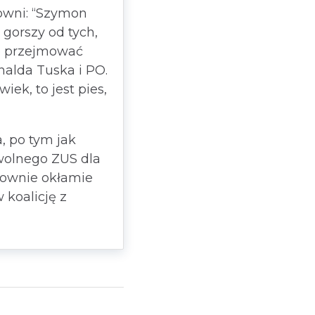
owni: “Szymon
 gorszy od tych,
ce przejmować
nalda Tuska i PO.
wiek, to jest pies,
, po tym jak
wolnego ZUS dla
nownie okłamie
 koalicję z