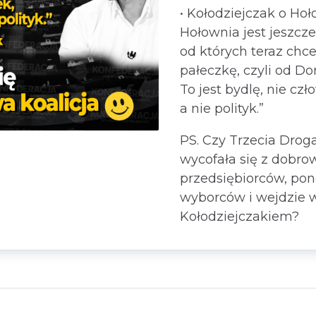
•
Kołodziejczak o Hoł
Hołownia jest jeszcze
od których teraz ch
pałeczkę, czyli od Do
To jest bydlę, nie czło
a nie polityk.”
PS. Czy Trzecia Droga
wycofała się z dobro
przedsiębiorców, po
wyborców i wejdzie w
Kołodziejczakiem?