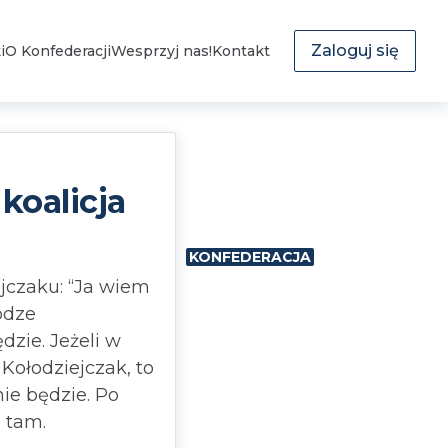
Zaloguj się
i
O Konfederacji
Wesprzyj nas!
Kontakt
koalicja
KONFEDERACJA
ejczaku: “Ja wiem
odze
dzie. Jeżeli w
Kołodziejczak, to
ie będzie. Po
e tam.