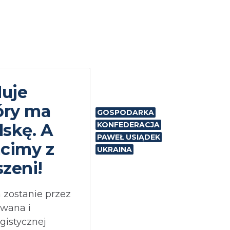
duje
tóry ma
GOSPODARKA
skę. A
KONFEDERACJA
PAWEŁ USIĄDEK
acimy z
UKRAINA
szeni!
a zostanie przez
owana i
istycznej