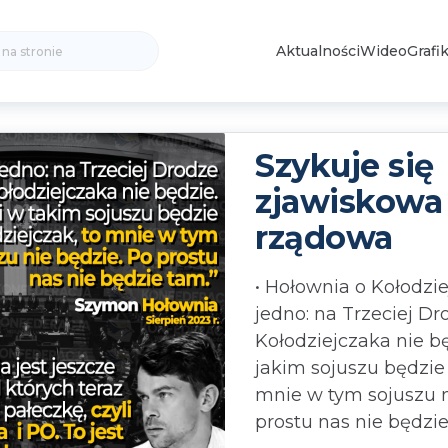
Search
Aktualności
Wideo
Grafik
for:
Szykuje się
zjawiskowa 
rządowa
• Hołownia o Kołodzi
jedno: na Trzeciej Dr
Kołodziejczaka nie bę
jakim sojuszu będzie 
mnie w tym sojuszu n
prostu nas nie będzi