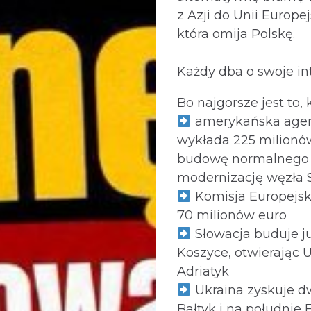
z Azji do Unii Europej
która omija Polskę.
Każdy dba o swoje int
Bo najgorsze jest to, k
amerykańska agen
wykłada 225 milionó
budowę normalnego t
modernizację węzła 
Komisja Europejs
70 milionów euro
Słowacja buduje ju
Koszyce, otwierając 
Adriatyk
Ukraina zyskuje dw
Bałtyk i na południe 