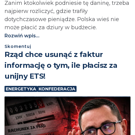
Zanim ktokolwiek podniesie tę daninę, trzeba
najpierw rozliczyć, gdzie trafiły
dotychczasowe pieniądze. Polska wieś nie
może płacić za dziury w budżecie.⁩
Rozwiń wpis...
Skomentuj
Rząd chce usunąć z faktur
informację o tym, ile płacisz za
unijny ETS!
ENERGETYKA
KONFEDERACJA