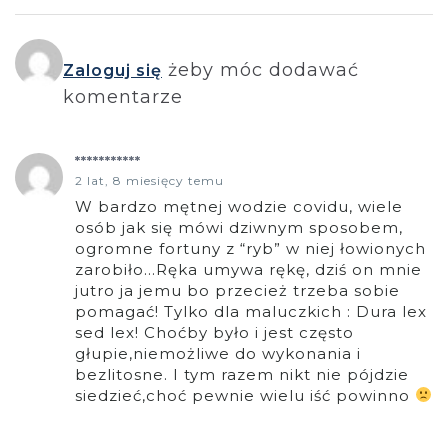
żeby móc dodawać
Zaloguj się
komentarze
***********
2 lat, 8 miesięcy temu
W bardzo mętnej wodzie covidu, wiele
osób jak się mówi dziwnym sposobem,
ogromne fortuny z “ryb” w niej łowionych
zarobiło…Ręka umywa rękę, dziś on mnie
jutro ja jemu bo przecież trzeba sobie
pomagać! Tylko dla maluczkich : Dura lex
sed lex! Choćby było i jest często
głupie,niemożliwe do wykonania i
bezlitosne. I tym razem nikt nie pójdzie
siedzieć,choć pewnie wielu iść powinno