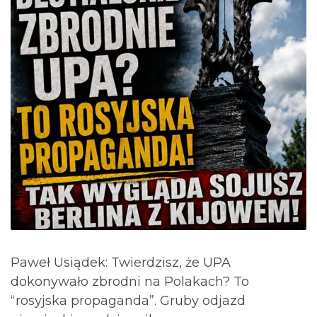
Paweł Usiądek: Twierdzisz, że UPA
dokonywało zbrodni na Polakach? To
“rosyjska propaganda”. Gruby odjazd