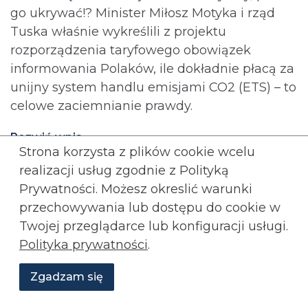
go ukrywać!? Minister Miłosz Motyka i rząd
Tuska właśnie wykreślili z projektu
rozporządzenia taryfowego obowiązek
informowania Polaków, ile dokładnie płacą za
unijny system handlu emisjami CO2 (ETS) – to
celowe zaciemnianie prawdy.
Rozwiń wpis...
Strona korzysta z plików cookie wcelu
Rozwiń
komentarze (
1
)
realizacji usług zgodnie z Polityką
Polski dług publiczny właśnie
Prywatności. Możesz okreslić warunki
przebił 60% PKB po raz pierwszy
przechowywania lub
dostępu do cookie w
Twojej przeglądarce lub konfiguracji usługi.
w historii
Polityka prywatności
.
ADRIAN STANKIEWICZ
GOSPODARKA
KONFEDERACJA
Zgadzam się
Wesprzyj
O
Aktualności
Transmisje
Grafiki
nas
Konfederacji