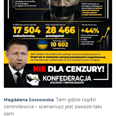
: Tam gdzie rządzi
Magdalena Sosnowska
centrolewica – scenariusz jest zawsze taki
sam: