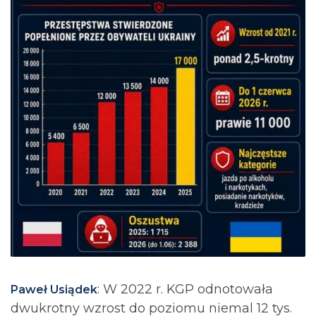
: ⁨W 2022 r. KGP odnotowała
Paweł Usiądek
dwukrotny wzrost do poziomu niemal 12 tys.