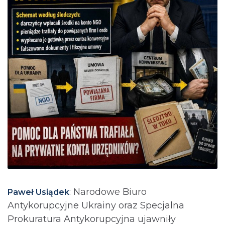
: Narodowe Biuro
Paweł Usiądek
Antykorupcyjne Ukrainy oraz Specjalna
Prokuratura Antykorupcyjna ujawniły