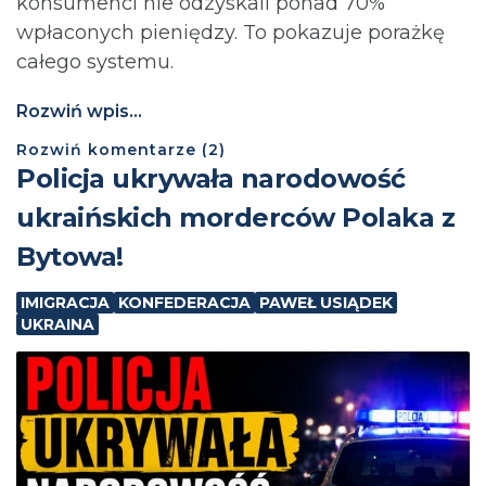
konsumenci nie odzyskali ponad 70%
wpłaconych pieniędzy. To pokazuje porażkę
całego systemu.
Rozwiń wpis...
Rozwiń
komentarze (
2
)
Policja ukrywała narodowość
ukraińskich morderców Polaka z
Bytowa!
IMIGRACJA
KONFEDERACJA
PAWEŁ USIĄDEK
UKRAINA