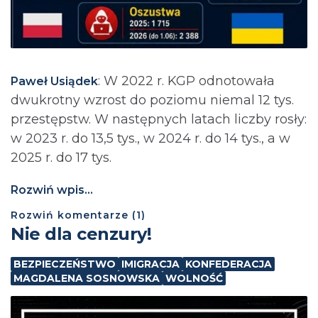
: ⁨W 2022 r. KGP odnotowała
Paweł Usiądek
dwukrotny wzrost do poziomu niemal 12 tys.
przestępstw. W następnych latach liczby rosły:
w 2023 r. do 13,5 tys., w 2024 r. do 14 tys., a w
2025 r. do 17 tys.
Rozwiń wpis...
Rozwiń
komentarze (
1
)
Nie dla cenzury!
BEZPIECZEŃSTWO
IMIGRACJA
KONFEDERACJA
MAGDALENA SOSNOWSKA
WOLNOŚĆ