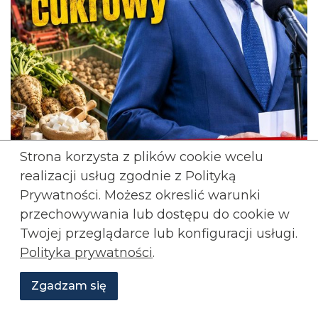
Strona korzysta z plików cookie wcelu
realizacji usług zgodnie z Polityką
Prywatności. Możesz okreslić warunki
przechowywania lub
dostępu do cookie w
Twojej przeglądarce lub konfiguracji usługi.
: Minister finansów Andrzej
Paweł Usiądek
Polityka prywatności
.
Domański skierował do konsultacji projekt
podwyżki opłaty cukrowej. Reakcja branży jest
Zgadzam się
jednoznaczna. Związek Producentów Cukru
Wesprzyj
O
Aktualności
Transmisje
Grafiki
nas
Konfederacji