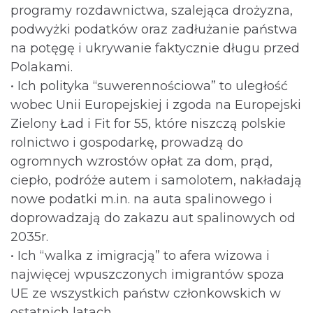
programy rozdawnictwa, szalejąca drożyzna,
podwyżki podatków oraz zadłużanie państwa
na potęgę i ukrywanie faktycznie długu przed
Polakami.
• Ich polityka “suwerennościowa” to uległość
wobec Unii Europejskiej i zgoda na Europejski
Zielony Ład i Fit for 55, które niszczą polskie
rolnictwo i gospodarkę, prowadzą do
ogromnych wzrostów opłat za dom, prąd,
ciepło, podróże autem i samolotem, nakładają
nowe podatki m.in. na auta spalinowego i
doprowadzają do zakazu aut spalinowych od
2035r.
• Ich “walka z imigracją” to afera wizowa i
najwięcej wpuszczonych imigrantów spoza
UE ze wszystkich państw członkowskich w
ostatnich latach.