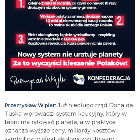
: Już niedługo rząd Donalda
Przemysław Wipler
Tuska wprowadzi system kaucyjny, który w
teorii ma ratować planetę, a w praktyce
oznacza wyższe ceny, miliardy kosztów i
symboliczny efekt ekologiczny. Towary