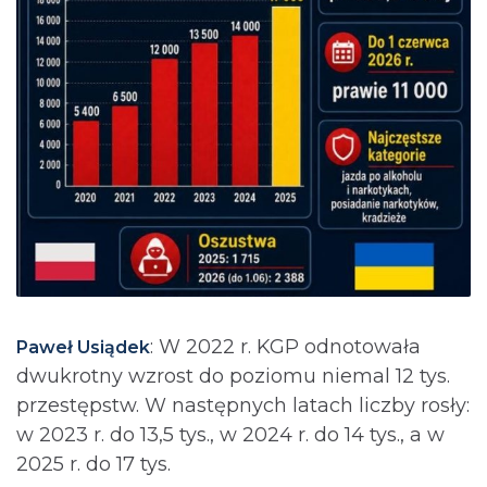
: ⁨W 2022 r. KGP odnotowała
Paweł Usiądek
dwukrotny wzrost do poziomu niemal 12 tys.
przestępstw. W następnych latach liczby rosły:
w 2023 r. do 13,5 tys., w 2024 r. do 14 tys., a w
2025 r. do 17 tys.