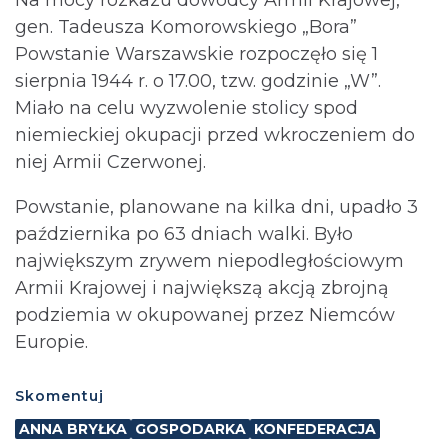
Na mocy rozkazu dowódcy Armii Krajowej,
gen. Tadeusza Komorowskiego „Bora”
Powstanie Warszawskie rozpoczęło się 1
sierpnia 1944 r. o 17.00, tzw. godzinie „W”.
Miało na celu wyzwolenie stolicy spod
niemieckiej okupacji przed wkroczeniem do
niej Armii Czerwonej.
Powstanie, planowane na kilka dni, upadło 3
października po 63 dniach walki. Było
największym zrywem niepodległościowym
Armii Krajowej i największą akcją zbrojną
podziemia w okupowanej przez Niemców
Europie.
Skomentuj
ANNA BRYŁKA
GOSPODARKA
KONFEDERACJA