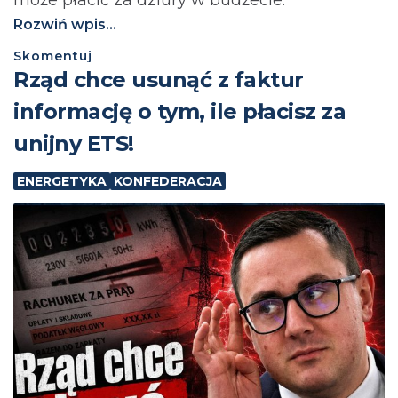
może płacić za dziury w budżecie.⁩
Rozwiń wpis...
Skomentuj
Rząd chce usunąć z faktur
informację o tym, ile płacisz za
unijny ETS!
ENERGETYKA
KONFEDERACJA