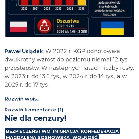
: ⁨W 2022 r. KGP odnotowała
Paweł Usiądek
dwukrotny wzrost do poziomu niemal 12 tys.
przestępstw. W następnych latach liczby rosły:
w 2023 r. do 13,5 tys., w 2024 r. do 14 tys., a w
2025 r. do 17 tys.
Rozwiń wpis...
Rozwiń
komentarze (
1
)
Nie dla cenzury!
BEZPIECZEŃSTWO
IMIGRACJA
KONFEDERACJA
MAGDALENA SOSNOWSKA
WOLNOŚĆ