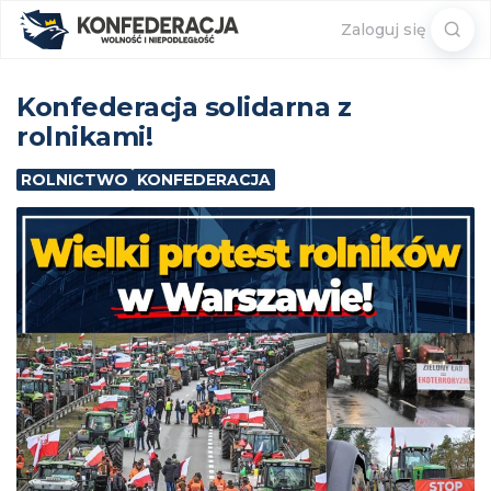
Sear
Zaloguj się
for:
Konfederacja solidarna z
rolnikami!
ROLNICTWO
KONFEDERACJA