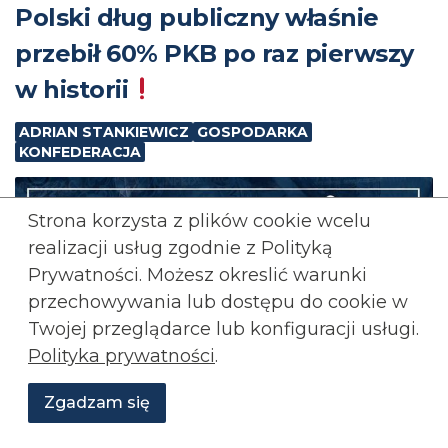
Polski dług publiczny właśnie
przebił 60% PKB po raz pierwszy
w historii
ADRIAN STANKIEWICZ
GOSPODARKA
KONFEDERACJA
Strona korzysta z plików cookie wcelu
realizacji usług zgodnie z Polityką
Prywatności. Możesz okreslić warunki
przechowywania lub
dostępu do cookie w
Twojej przeglądarce lub konfiguracji usługi.
Polityka prywatności
.
Zgadzam się
Wesprzyj
O
Aktualności
Transmisje
Grafiki
nas
Konfederacji