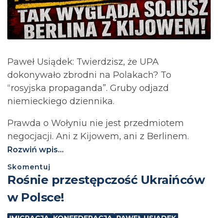
Paweł Usiądek: Twierdzisz, że UPA
dokonywało zbrodni na Polakach? To
“rosyjska propaganda”. Gruby odjazd
niemieckiego dziennika.
Prawda o Wołyniu nie jest przedmiotem
negocjacji. Ani z Kijowem, ani z Berlinem.⁩
Rozwiń wpis...
Skomentuj
Rośnie przestępczość Ukraińców
w Polsce!
IMIGRACJA
KONFEDERACJA
PAWEŁ USIĄDEK