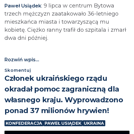
: 9 lipca w centrum Bytowa
Paweł Usiądek
trzech mężczyzn zaatakowało 36-letniego
mieszkańca miasta i towarzyszącą mu
kobietę. Ciężko ranny trafił do szpitala i zmarł
dwa dni później.
Rozwiń wpis...
Skomentuj
Członek ukraińskiego rządu
okradał pomoc zagraniczną dla
własnego kraju. Wyprowadzono
ponad 37 milionów hrywien!
KONFEDERACJA
PAWEŁ USIĄDEK
UKRAINA