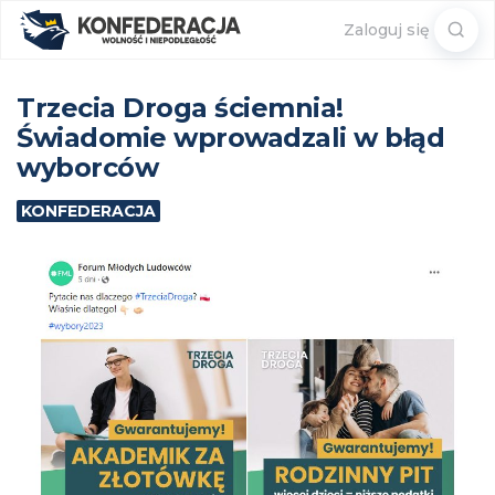
Sear
Zaloguj się
for:
Trzecia Droga ściemnia!
Świadomie wprowadzali w błąd
wyborców
KONFEDERACJA