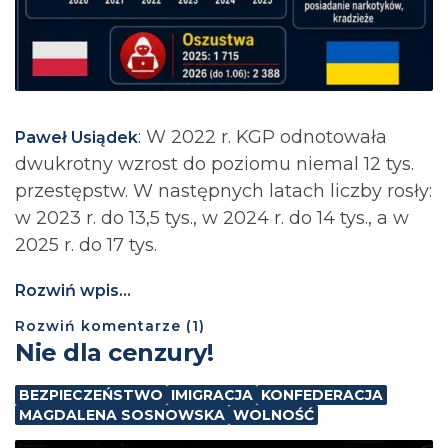
: ⁨W 2022 r. KGP odnotowała
Paweł Usiądek
dwukrotny wzrost do poziomu niemal 12 tys.
przestępstw. W następnych latach liczby rosły:
w 2023 r. do 13,5 tys., w 2024 r. do 14 tys., a w
2025 r. do 17 tys.
Rozwiń wpis...
Rozwiń
komentarze (
1
)
Nie dla cenzury!
BEZPIECZEŃSTWO
IMIGRACJA
KONFEDERACJA
MAGDALENA SOSNOWSKA
WOLNOŚĆ