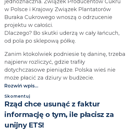
jednoznaczna. Związek Producentów Cukru
w Polsce i Krajowy Związek Plantatorów
Buraka Cukrowego wnoszą o odrzucenie
projektu w całości.
Dlaczego? Bo skutki uderzą w cały łańcuch,
od pola po sklepową półkę.
Zanim ktokolwiek podniesie tę daninę, trzeba
najpierw rozliczyć, gdzie trafiły
dotychczasowe pieniądze. Polska wieś nie
może płacić za dziury w budżecie.⁩
Rozwiń wpis...
Skomentuj
Rząd chce usunąć z faktur
informację o tym, ile płacisz za
unijny ETS!