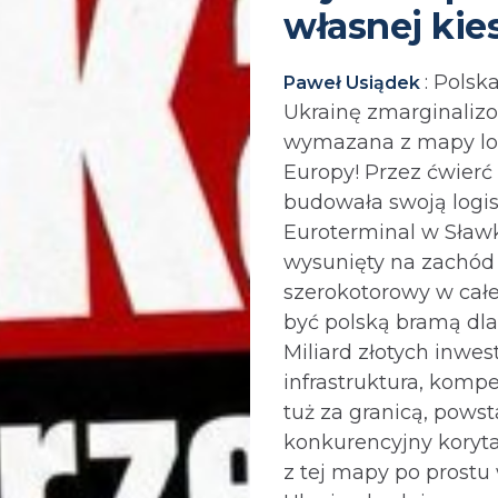
własnej kie
: Polsk
Paweł Usiądek
Ukrainę zmarginaliz
wymazana z mapy log
Europy! Przez ćwierć
budowała swoją logi
Euroterminal w Sławk
wysunięty na zachód
szerokotorowy w całe
być polską bramą dla
Miliard złotych inwest
infrastruktura, kompe
tuż za granicą, powst
konkurencyjny koryta
z tej mapy po prost