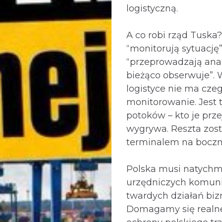
logistyczną.
A co robi rząd Tuska
“monitorują sytuację”
“przeprowadzają anal
bieżąco obserwuje”. 
logistyce nie ma czeg
monitorowanie. Jest t
potoków – kto je prze
wygrywa. Reszta zost
terminalem na boczn
Polska musi natychmi
urzędniczych komun
twardych działań bi
Domagamy się realnej