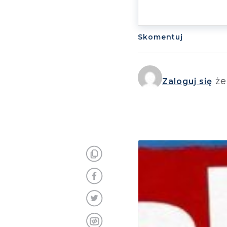
Skomentuj
że
Zaloguj się