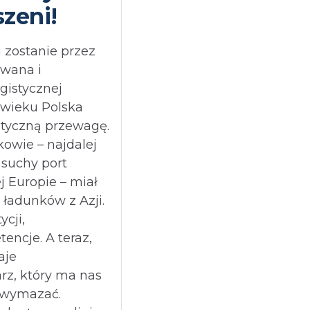
szeni!
a zostanie przez
owana i
istycznej
 wieku Polska
styczną przewagę.
owie – najdalej
 suchy port
j Europie – miał
 ładunków z Azji.
ycji,
tencje. A teraz,
aje
rz, który ma nas
u wymazać.