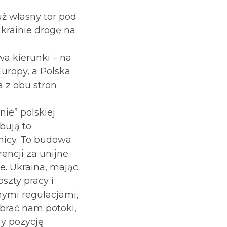
ż własny tor pod
Ukrainie drogę na
a kierunki – na
Europy, a Polska
 z obu stron
nie” polskiej
óbują to
nicy. To budowa
encji za unijne
ze. Ukraina, mając
oszty pracy i
nymi regulacjami,
brać nam potoki,
my pozycję