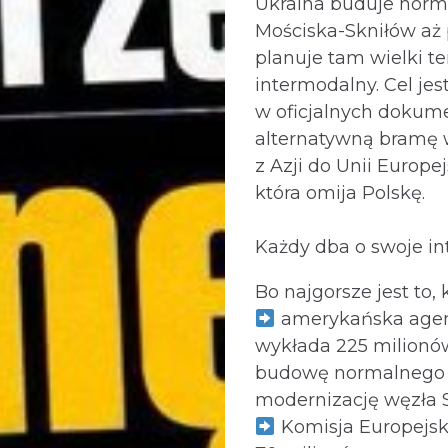
Ukraina buduje norm
Mościska-Skniłów aż
planuje tam wielki t
intermodalny. Cel jes
w oficjalnych dokum
alternatywną bramę 
z Azji do Unii Europej
która omija Polskę.
Każdy dba o swoje int
Bo najgorsze jest to, k
amerykańska agen
wykłada 225 milionó
budowę normalnego t
modernizację węzła 
Komisja Europejs