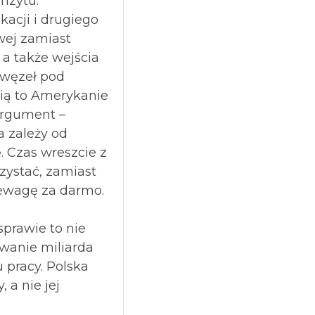
nzytu:
kacji i drugiego
owej zamiast
 a także wejścia
 węzeł pod
ią to Amerykanie
argument –
 zależy od
. Czas wreszcie z
zystać, zamiast
ewagę za darmo.
sprawie to nie
wanie miliarda
u pracy. Polska
 a nie jej