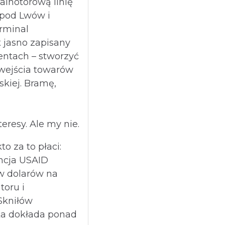
alnotorową linię
 pod Lwów i
erminal
t jasno zapisany
entach – stworzyć
wejścia towarów
skiej. Bramę,
eresy. Ale my nie.
to za to płaci:
cja USAID
w dolarów na
oru i
Skniłów
ka dokłada ponad