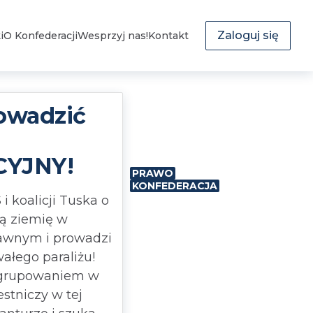
Zaloguj się
i
O Konfederacji
Wesprzyj nas!
Kontakt
owadzić
YJNY!
PRAWO
KONFEDERACJA
 koalicji Tuska o
ną ziemię w
awnym i prowadzi
ałego paraliżu!
ugrupowaniem w
estniczy w tej