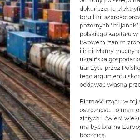
ochrony polskiego tra
dokończenia elektryfi
toru linii szerokotor
pozornych “mijanek”,
polskiego kapitału w
Lwowem, zanim zrob
i inni. Mamy mocny 
ukraińska gospodarka
tranzytu przez Polskę
tego argumentu skor
oddawać własną prz
Bierność rządu w tej 
ostrożność. To marno
złotych i ćwierć wiek
ma być bramą Europy,
bocznicą.⁩