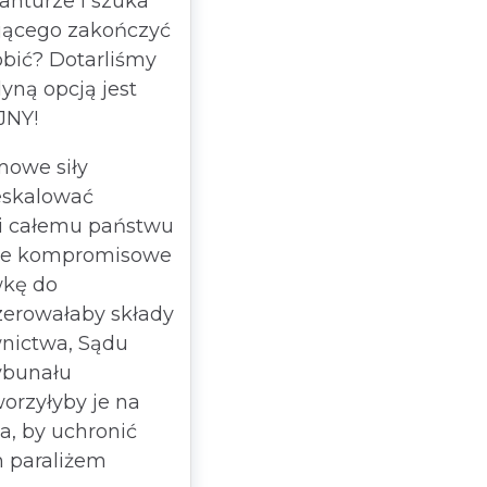
wanturze i szuka
jącego zakończyć
robić? Dotarliśmy
yną opcją jest
JNY!
mowe siły
 eskalować
dzi całemu państwu
sze kompromisowe
wkę do
yzerowałaby składy
nictwa, Sądu
ybunału
worzyłyby je na
a, by uchronić
m paraliżem