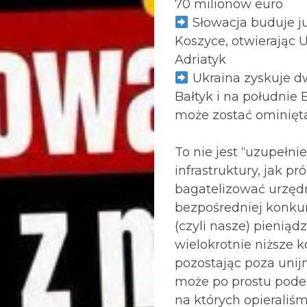
70 milionów euro
Słowacja buduje ju
Koszyce, otwierając 
Adriatyk
Ukraina zyskuje dw
Bałtyk i na południe 
może zostać ominięta
To nie jest “uzupełnie
infrastruktury, jak pr
bagatelizować urzęd
bezpośredniej konkur
(czyli nasze) pieniąd
wielokrotnie niższe k
pozostając poza unij
może po prostu pode
na których opieraliś