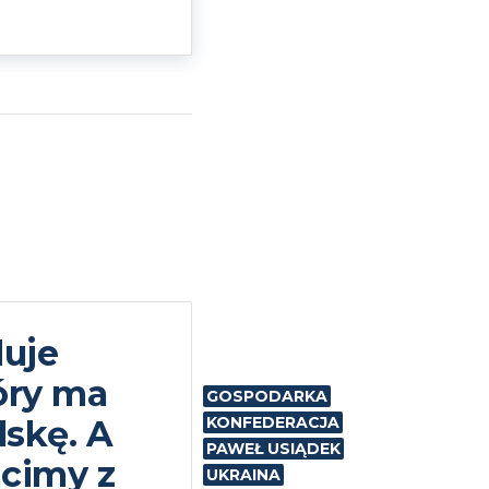
duje
tóry ma
GOSPODARKA
skę. A
KONFEDERACJA
PAWEŁ USIĄDEK
acimy z
UKRAINA