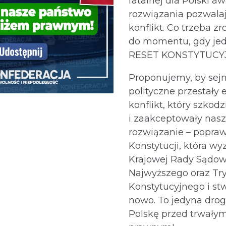
fatalnej dla Polski a
rozwiązania pozwala
konflikt. Co trzeba z
do momentu, gdy jed
RESET KONSTYTUCY
Proponujemy, by sej
polityczne przestały
konflikt, który szko
i zaakceptowały na
rozwiązanie – popra
Konstytucji, która w
Krajowej Rady Sądow
Najwyższego oraz Tr
Konstytucyjnego i st
nowo. To jedyna drog
Polskę przed trwały