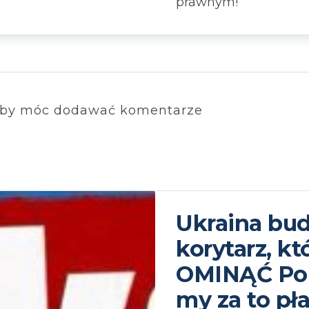
prawnym!
by móc dodawać komentarze
Ukraina bu
korytarz, k
OMINĄĆ Pol
my za to pł