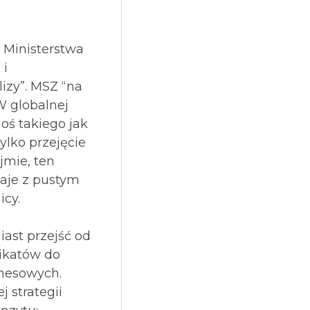
? Ministerstwa
 i
izy”. MSZ “na
W globalnej
oś takiego jak
ylko przejęcie
jmie, ten
aje z pustym
icy.
ast przejść od
ikatów do
znesowych.
 strategii