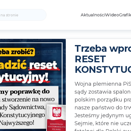
Search
Aktualności
Wideo
Grafik
for:
Trzeba wpr
RESET
KONSTYTUC
Wojna plemienna PiS i
sądy zostawia spalo
polskim porządku pr
nasze państwo do trw
Jesteśmy jedynym 
Sejmie, które nie ucz