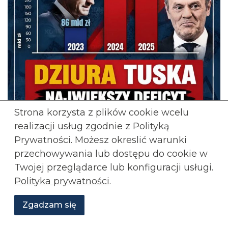
Strona korzysta z plików cookie wcelu
realizacji usług zgodnie z Polityką
Prywatności. Możesz okreslić warunki
przechowywania lub
dostępu do cookie w
Twojej przeglądarce lub konfiguracji usługi.
:Za rządów Tuska deficyt
Adrian Stankiewicz
Polityka prywatności
.
sięgnął 7,3% PKB w 2025, a dług rośnie w
tempie miliardów miesięcznie. W 2026
Zgadzam się
przekroczy 65%. Zamiast reform i cięć w
Wesprzyj
O
Aktualności
Transmisje
Grafiki
nas
Konfederacji