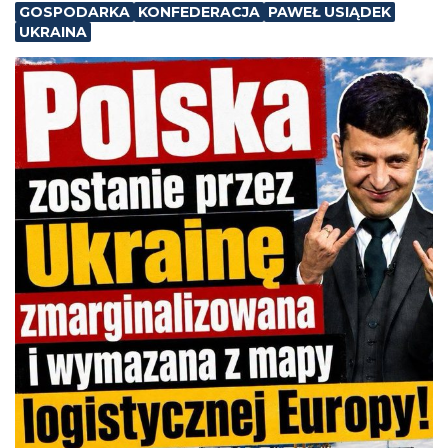
GOSPODARKA
KONFEDERACJA
PAWEŁ USIĄDEK
UKRAINA