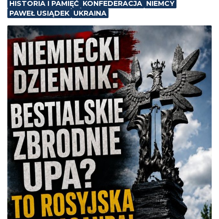
HISTORIA I PAMIĘĆ
KONFEDERACJA
NIEMCY
PAWEŁ USIĄDEK
UKRAINA