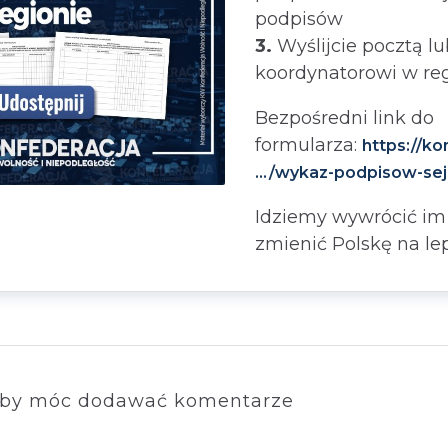
podpisów
3.
Wyślijcie pocztą lu
koordynatorowi w re
Bezpośredni link do
formularza:
https://ko
…/wykaz-podpisow-sej
Idziemy wywrócić im t
zmienić Polskę na le
by móc dodawać komentarze