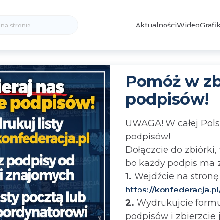
Search
Aktualności
Wideo
Grafik
for:
Pomóż w zb
podpisów!
UWAGA! W całej Pols
podpisów!
Dołączcie do zbiórki, 
bo każdy podpis ma 
1.
Wejdźcie na stronę
https://konfederacja.p
2.
Wydrukujcie formul
podpisów i zbierzcie 