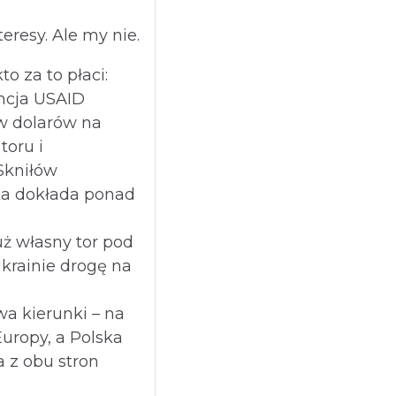
eresy. Ale my nie.
to za to płaci:
cja USAID
w dolarów na
oru i
Skniłów
ka dokłada ponad
ż własny tor pod
Ukrainie drogę na
a kierunki – na
Europy, a Polska
 z obu stron