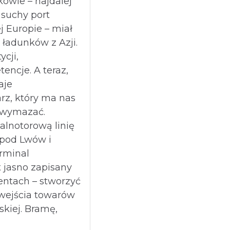
owie – najdalej
 suchy port
j Europie – miał
 ładunków z Azji.
ycji,
tencje. A teraz,
aje
rz, który ma nas
u wymazać.
alnotorową linię
 pod Lwów i
erminal
t jasno zapisany
entach – stworzyć
wejścia towarów
skiej. Bramę,