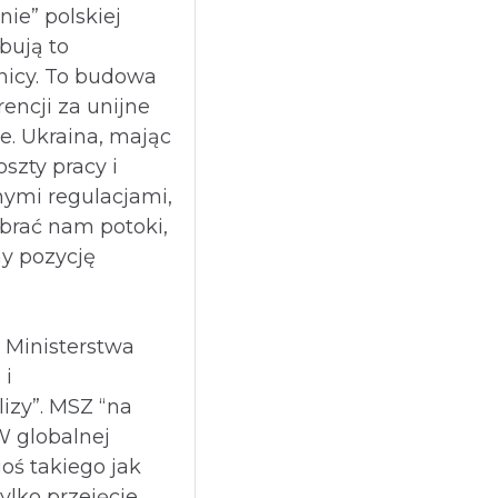
nie” polskiej
óbują to
nicy. To budowa
encji za unijne
ze. Ukraina, mając
oszty pracy i
nymi regulacjami,
brać nam potoki,
my pozycję
? Ministerstwa
 i
izy”. MSZ “na
W globalnej
oś takiego jak
ylko przejęcie