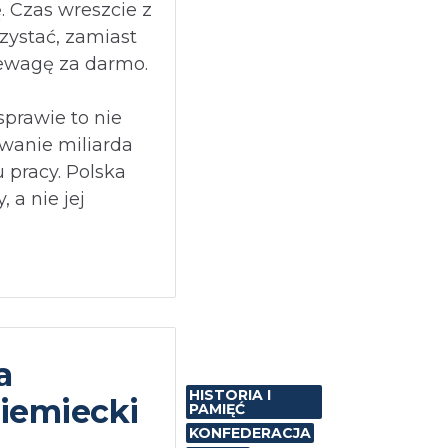
. Czas wreszcie z
zystać, zamiast
ewagę za darmo.
sprawie to nie
wanie miliarda
u pracy. Polska
 a nie jej
a
HISTORIA I
iemiecki
PAMIĘĆ
KONFEDERACJA