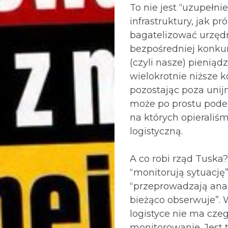
To nie jest “uzupełnie
infrastruktury, jak pr
bagatelizować urzęd
bezpośredniej konkur
(czyli nasze) pieniąd
wielokrotnie niższe k
pozostając poza unij
może po prostu pode
na których opieraliś
logistyczną.
A co robi rząd Tuska
“monitorują sytuację”
“przeprowadzają anal
bieżąco obserwuje”. 
logistyce nie ma czeg
monitorowanie. Jest t