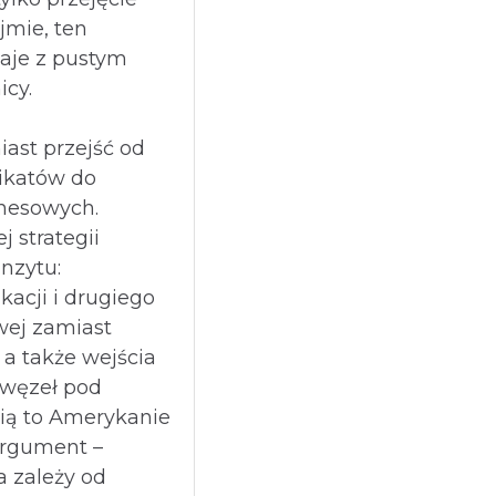
jmie, ten
aje z pustym
icy.
ast przejść od
ikatów do
znesowych.
 strategii
nzytu:
kacji i drugiego
owej zamiast
 a także wejścia
 węzeł pod
ią to Amerykanie
argument –
 zależy od