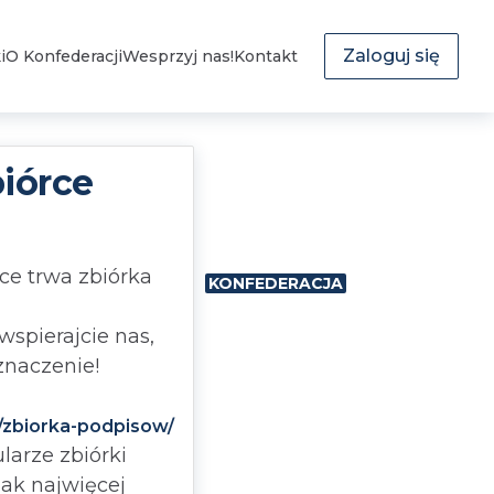
Zaloguj się
i
O Konfederacji
Wesprzyj nas!
Kontakt
iórce
ce trwa zbiórka
KONFEDERACJA
wspierajcie nas,
znaczenie!
l/zbiorka-podpisow/
arze zbiórki
jak najwięcej