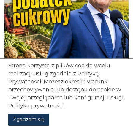
Strona korzysta z plików cookie wcelu
realizacji usług zgodnie z Polityką
Prywatności. Możesz okreslić warunki
przechowywania lub
dostępu do cookie w
Twojej przeglądarce lub konfiguracji usługi.
Polityka prywatności
.
: Minister finansów Andrzej
Paweł Usiądek
Zgadzam się
Domański skierował do konsultacji projekt
Wesprzyj
O
Aktualności
Transmisje
Grafiki
nas
Konfederacji