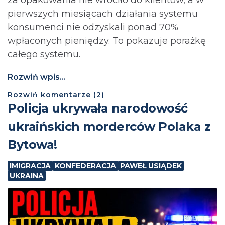
za opakowania nie wróciło do klientów, a w
pierwszych miesiącach działania systemu
konsumenci nie odzyskali ponad 70%
wpłaconych pieniędzy. To pokazuje porażkę
całego systemu.
Rozwiń wpis...
Rozwiń
komentarze (
2
)
Policja ukrywała narodowość
ukraińskich morderców Polaka z
Bytowa!
IMIGRACJA
KONFEDERACJA
PAWEŁ USIĄDEK
UKRAINA