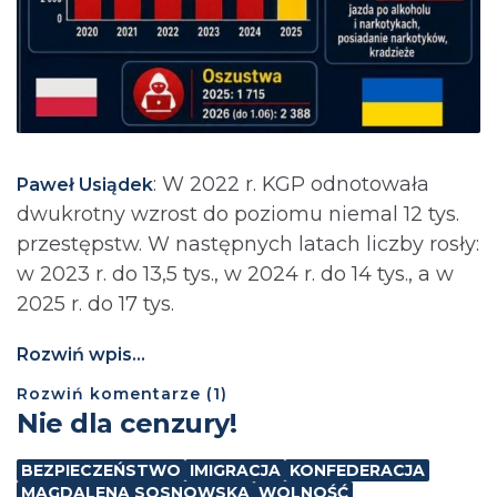
: ⁨W 2022 r. KGP odnotowała
Paweł Usiądek
dwukrotny wzrost do poziomu niemal 12 tys.
przestępstw. W następnych latach liczby rosły:
w 2023 r. do 13,5 tys., w 2024 r. do 14 tys., a w
2025 r. do 17 tys.
Rozwiń wpis...
Rozwiń
komentarze (
1
)
Nie dla cenzury!
BEZPIECZEŃSTWO
IMIGRACJA
KONFEDERACJA
MAGDALENA SOSNOWSKA
WOLNOŚĆ