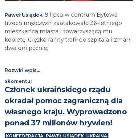
: 9 lipca w centrum Bytowa
Paweł Usiądek
trzech mężczyzn zaatakowało 36-letniego
mieszkańca miasta i towarzyszącą mu
kobietę. Ciężko ranny trafił do szpitala i zmarł
dwa dni później.
Rozwiń wpis...
Skomentuj
Członek ukraińskiego rządu
okradał pomoc zagraniczną dla
własnego kraju. Wyprowadzono
ponad 37 milionów hrywien!
KONFEDERACJA
PAWEŁ USIĄDEK
UKRAINA