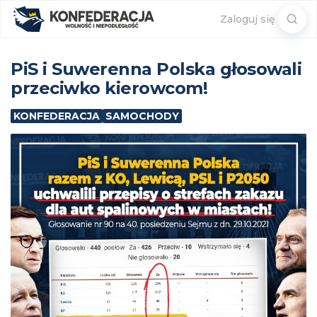
Sear
Zaloguj się
for:
PiS i Suwerenna Polska głosowali
przeciwko kierowcom!
KONFEDERACJA
SAMOCHODY