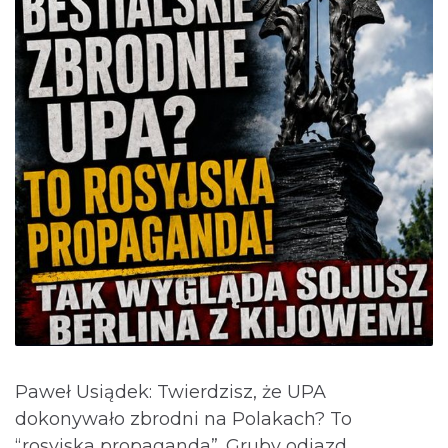
Paweł Usiądek: Twierdzisz, że UPA
dokonywało zbrodni na Polakach? To
“rosyjska propaganda”. Gruby odjazd