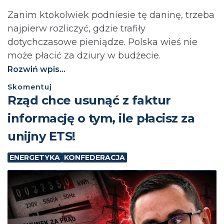
Zanim ktokolwiek podniesie tę daninę, trzeba
najpierw rozliczyć, gdzie trafiły
dotychczasowe pieniądze. Polska wieś nie
może płacić za dziury w budżecie.⁩
Rozwiń wpis...
Skomentuj
Rząd chce usunąć z faktur
informację o tym, ile płacisz za
unijny ETS!
ENERGETYKA
KONFEDERACJA