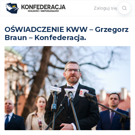
Sear
Zaloguj się
for:
OŚWIADCZENIE KWW – Grzegorz
Braun – Konfederacja.