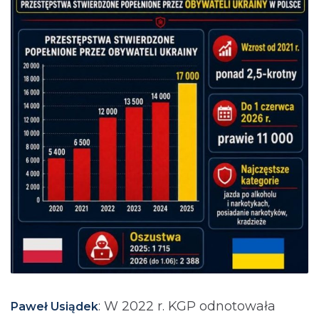
: ⁨W 2022 r. KGP odnotowała
Paweł Usiądek