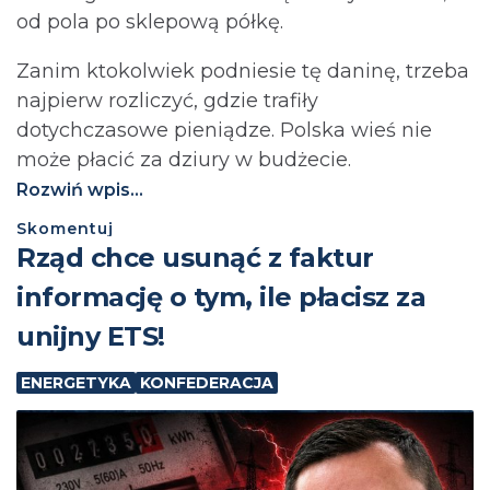
od pola po sklepową półkę.
Zanim ktokolwiek podniesie tę daninę, trzeba
najpierw rozliczyć, gdzie trafiły
dotychczasowe pieniądze. Polska wieś nie
może płacić za dziury w budżecie.⁩
Rozwiń wpis...
Skomentuj
Rząd chce usunąć z faktur
informację o tym, ile płacisz za
unijny ETS!
ENERGETYKA
KONFEDERACJA