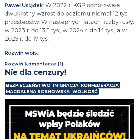
: ⁨W 2022 r. KGP odnotowała
Paweł Usiądek
dwukrotny wzrost do poziomu niemal 12 tys.
przestępstw. W następnych latach liczby rosły:
w 2023 r. do 13,5 tys., w 2024 r. do 14 tys., a w
2025 r. do 17 tys.
Rozwiń wpis...
Rozwiń
komentarze (
1
)
Nie dla cenzury!
BEZPIECZEŃSTWO
IMIGRACJA
KONFEDERACJA
MAGDALENA SOSNOWSKA
WOLNOŚĆ