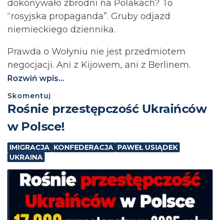
dokonywało zbrodni na Polakach? To
“rosyjska propaganda”. Gruby odjazd
niemieckiego dziennika.
Prawda o Wołyniu nie jest przedmiotem
negocjacji. Ani z Kijowem, ani z Berlinem.⁩
Rozwiń wpis...
Skomentuj
Rośnie przestępczość Ukraińców
w Polsce!
IMIGRACJA
KONFEDERACJA
PAWEŁ USIĄDEK
UKRAINA