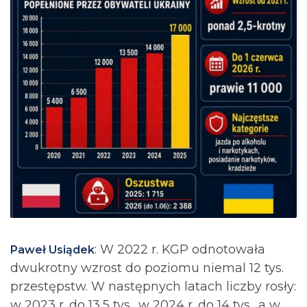
: ⁨W 2022 r. KGP odnotowała
Paweł Usiądek
dwukrotny wzrost do poziomu niemal 12 tys.
przestępstw. W następnych latach liczby rosły:
w 2023 r. do 13,5 tys., w 2024 r. do 14 tys., a w