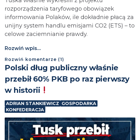
Tuska właśnie wykreślili z projektu
rozporządzenia taryfowego obowiązek
informowania Polaków, ile dokładnie płacą za
unijny system handlu emisjami CO2 (ETS) – to
celowe zaciemnianie prawdy.
Rozwiń wpis...
Rozwiń
komentarze (
1
)
Polski dług publiczny właśnie
przebił 60% PKB po raz pierwszy
w historii
ADRIAN STANKIEWICZ
GOSPODARKA
KONFEDERACJA