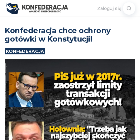
Sear
Zaloguj się
for:
Konfederacja chce ochrony
gotówki w Konstytucji!
KONFEDERACJA