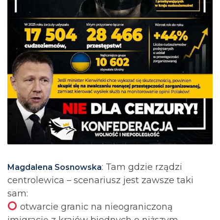
: Tam gdzie rządzi
Magdalena Sosnowska
centrolewica – scenariusz jest zawsze taki
sam:
otwarcie granic na nieograniczoną
imigrację z krajów biednych o niższym