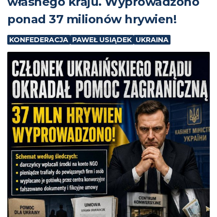
własnego kraju. Wyprowadzono
ponad 37 milionów hrywien!
KONFEDERACJA
PAWEŁ USIĄDEK
UKRAINA