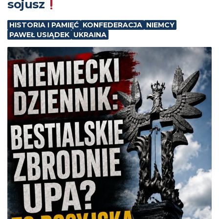
sojusz
HISTORIA I PAMIĘĆ
KONFEDERACJA
NIEMCY
PAWEŁ USIĄDEK
UKRAINA