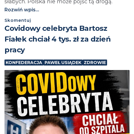
słabych. Polska nie może pójść tą drogą.⁩
Rozwiń wpis...
Skomentuj
Covidowy celebryta Bartosz
Fiałek chciał 4 tys. zł za dzień
pracy
KONFEDERACJA
PAWEŁ USIĄDEK
ZDROWIE