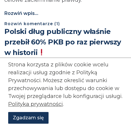
Rozwiń wpis...
Rozwiń
komentarze (
1
)
Polski dług publiczny właśnie
przebił 60% PKB po raz pierwszy
w historii
Strona korzysta z plików cookie wcelu
ADRIAN STANKIEWICZ
GOSPODARKA
KONFEDERACJA
realizacji usług zgodnie z Polityką
Prywatności. Możesz okreslić warunki
przechowywania lub
dostępu do cookie w
Twojej przeglądarce lub konfiguracji usługi.
Polityka prywatności
.
Zgadzam się
Wesprzyj
O
Aktualności
Transmisje
Grafiki
nas
Konfederacji