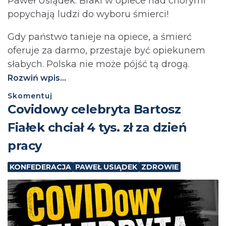
Paweł Usiądek: Braki w opiece nad chorymi
popychają ludzi do wyboru śmierci!
Gdy państwo tanieje na opiece, a śmierć
oferuje za darmo, przestaje być opiekunem
słabych. Polska nie może pójść tą drogą.⁩
Rozwiń wpis...
Skomentuj
Covidowy celebryta Bartosz
Fiałek chciał 4 tys. zł za dzień
pracy
KONFEDERACJA
PAWEŁ USIĄDEK
ZDROWIE