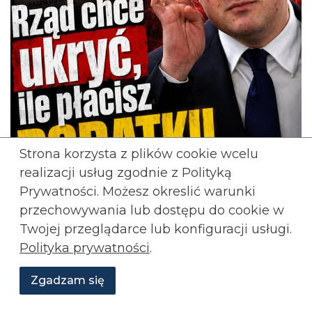
Strona korzysta z plików cookie wcelu
realizacji usług zgodnie z Polityką
Prywatności. Możesz okreslić warunki
przechowywania lub
dostępu do cookie w
Twojej przeglądarce lub konfiguracji usługi.
Polityka prywatności
.
Zgadzam się
: Skoro jest taki korzystny, po co
Paweł Usiądek
Wesprzyj
O
go ukrywać!? Minister Miłosz Motyka i rząd
Aktualności
Transmisje
Grafiki
nas
Konfederacji