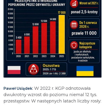
: ⁨W 2022 r. KGP odnotowała
Paweł Usiądek
dwukrotny wzrost do poziomu niemal 12 tys.
przestępstw. W następnych latach liczby rosły: