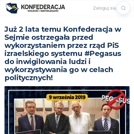
Sear
Zaloguj się
for:
Już 2 lata temu Konfederacja w
Sejmie ostrzegała przed
wykorzystaniem przez rząd PiS
izraelskiego systemu #Pegasus
do inwigilowania ludzi i
wykorzystywania go w celach
politycznych!