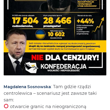
: Tam gdzie rządzi
Magdalena Sosnowska
centrolewica – scenariusz jest zawsze taki
sam:
otwarcie granic na nieograniczoną