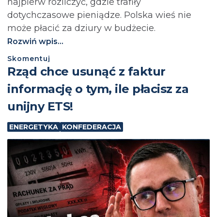
najpierw rozliczyć, gdzie trafiły
dotychczasowe pieniądze. Polska wieś nie
może płacić za dziury w budżecie.⁩
Rozwiń wpis...
Skomentuj
Rząd chce usunąć z faktur
informację o tym, ile płacisz za
unijny ETS!
ENERGETYKA
KONFEDERACJA