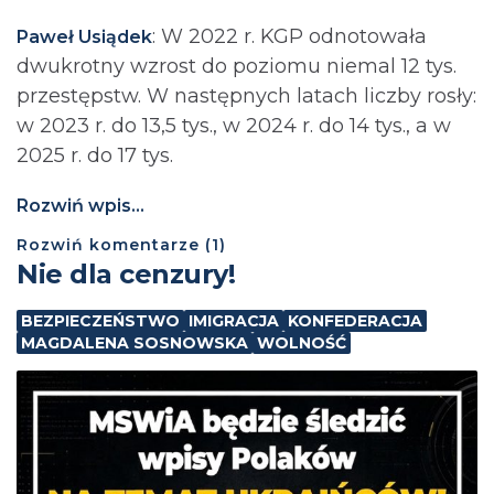
: ⁨W 2022 r. KGP odnotowała
Paweł Usiądek
dwukrotny wzrost do poziomu niemal 12 tys.
przestępstw. W następnych latach liczby rosły:
w 2023 r. do 13,5 tys., w 2024 r. do 14 tys., a w
2025 r. do 17 tys.
Rozwiń wpis...
Rozwiń
komentarze (
1
)
Nie dla cenzury!
BEZPIECZEŃSTWO
IMIGRACJA
KONFEDERACJA
MAGDALENA SOSNOWSKA
WOLNOŚĆ