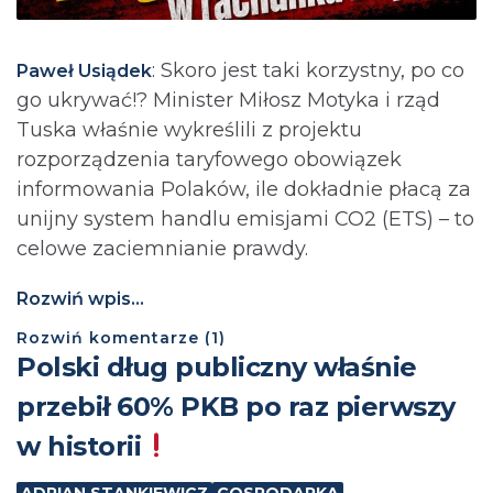
: Skoro jest taki korzystny, po co
Paweł Usiądek
go ukrywać!? Minister Miłosz Motyka i rząd
Tuska właśnie wykreślili z projektu
rozporządzenia taryfowego obowiązek
informowania Polaków, ile dokładnie płacą za
unijny system handlu emisjami CO2 (ETS) – to
celowe zaciemnianie prawdy.
Rozwiń wpis...
Rozwiń
komentarze (
1
)
Polski dług publiczny właśnie
przebił 60% PKB po raz pierwszy
w historii
ADRIAN STANKIEWICZ
GOSPODARKA