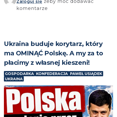
żeby móc dodawać
Zaloguj się
komentarze
Ukraina buduje korytarz, który
ma OMINĄĆ Polskę. A my za to
płacimy z własnej kieszeni!
GOSPODARKA
KONFEDERACJA
PAWEŁ USIĄDEK
UKRAINA