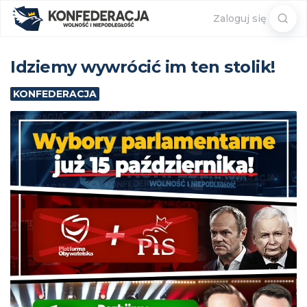
Sear
Zaloguj się
for:
Idziemy wywrócić im ten stolik!
KONFEDERACJA