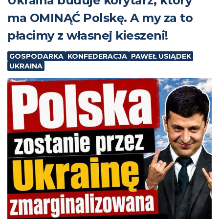
Ukraina buduje korytarz, który
ma OMINĄĆ Polskę. A my za to
płacimy z własnej kieszeni!
GOSPODARKA
KONFEDERACJA
PAWEŁ USIĄDEK
UKRAINA