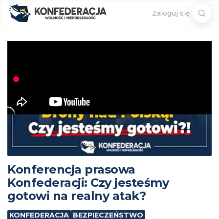
Sear
Zaloguj się
for:
Konferencja prasowa
Konfederacji: Czy jesteśmy
gotowi na realny atak?
KONFEDERACJA
BEZPIECZEŃSTWO