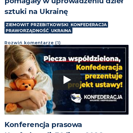
pomagały w uprowadzeniu dzieł
sztuki na Ukrainę
ZIEMOWIT PRZEBITKOWSKI
KONFEDERACJA
PRAWORZĄDNOŚĆ
UKRAINA
Rozwiń
komentarze (
1
)
Konferencja prasowa