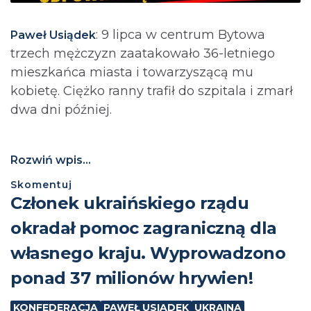
: 9 lipca w centrum Bytowa
Paweł Usiądek
trzech mężczyzn zaatakowało 36-letniego
mieszkańca miasta i towarzyszącą mu
kobietę. Ciężko ranny trafił do szpitala i zmarł
dwa dni później.
Rozwiń wpis...
Skomentuj
Członek ukraińskiego rządu
okradał pomoc zagraniczną dla
własnego kraju. Wyprowadzono
ponad 37 milionów hrywien!
KONFEDERACJA
PAWEŁ USIĄDEK
UKRAINA