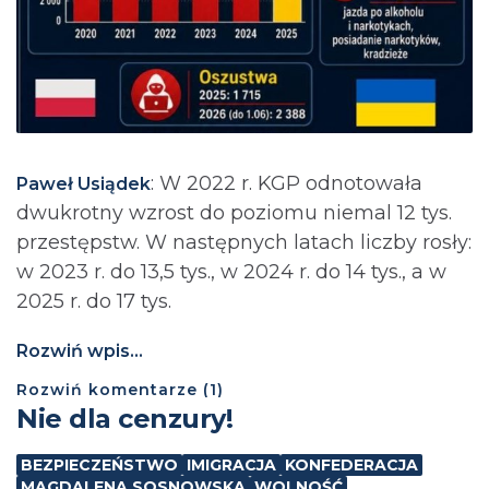
: ⁨W 2022 r. KGP odnotowała
Paweł Usiądek
dwukrotny wzrost do poziomu niemal 12 tys.
przestępstw. W następnych latach liczby rosły:
w 2023 r. do 13,5 tys., w 2024 r. do 14 tys., a w
2025 r. do 17 tys.
Rozwiń wpis...
Rozwiń
komentarze (
1
)
Nie dla cenzury!
BEZPIECZEŃSTWO
IMIGRACJA
KONFEDERACJA
MAGDALENA SOSNOWSKA
WOLNOŚĆ