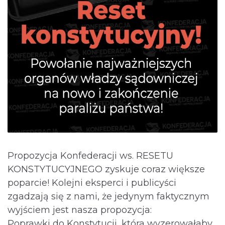
Propozycja Konfederacji ws. RESETU
KONSTYTUCYJNEGO zyskuje coraz większe
poparcie! Kolejni eksperci i publicyści
zgadzają się z nami, że jedynym faktycznym
wyjściem jest nasza propozycja:
Poprawki do Konstytucji, która wyzerowałaby