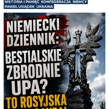
HISTORIA I PAMIĘĆ
KONFEDERACJA
NIEMCY
PAWEŁ USIĄDEK
UKRAINA