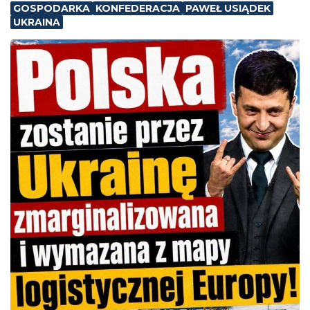
GOSPODARKA
KONFEDERACJA
PAWEŁ USIĄDEK
UKRAINA