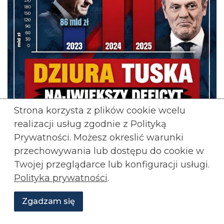
Strona korzysta z plików cookie wcelu
realizacji usług zgodnie z Polityką
Prywatności. Możesz okreslić warunki
przechowywania lub
dostępu do cookie w
Twojej przeglądarce lub konfiguracji usługi.
:Za rządów Tuska deficyt
Adrian Stankiewicz
Polityka prywatności
.
sięgnął 7,3% PKB w 2025, a dług rośnie w
tempie miliardów miesięcznie. W 2026
Zgadzam się
przekroczy 65%. Zamiast reform i cięć w
Wesprzyj
O
Aktualności
Transmisje
Grafiki
nas
Konfederacji