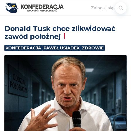
Sear
Zaloguj się
for:
Donald Tusk chce zlikwidować
zawód położnej
KONFEDERACJA
PAWEŁ USIĄDEK
ZDROWIE