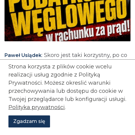
: Skoro jest taki korzystny, po co
Paweł Usiądek
go ukrywać!? Minister Miłosz Motyka i rząd
Strona korzysta z plików cookie wcelu
Tuska właśnie wykreślili z projektu
realizacji usług zgodnie z Polityką
rozporządzenia taryfowego obowiązek
Prywatności. Możesz okreslić warunki
informowania Polaków, ile dokładnie płacą za
przechowywania lub
dostępu do cookie w
unijny system handlu emisjami CO2 (ETS) – to
Twojej przeglądarce lub konfiguracji usługi.
celowe zaciemnianie prawdy.
Polityka prywatności
.
Rozwiń wpis...
Zgadzam się
Rozwiń
komentarze (
1
)
Wesprzyj
O
Aktualności
Transmisje
Grafiki
nas
Konfederacji