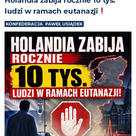
Holandia zabija rocznie 10 tys.
ludzi w ramach eutanazji
KONFEDERACJA
PAWEŁ USIĄDEK