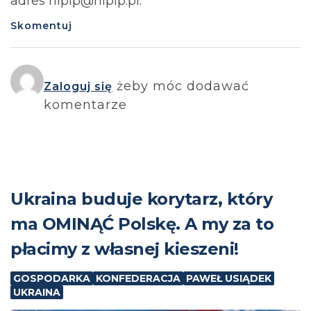
adres nipip@nipip.pl.⁩
Skomentuj
żeby móc dodawać
Zaloguj się
komentarze
Ukraina buduje korytarz, który
ma OMINĄĆ Polskę. A my za to
płacimy z własnej kieszeni!
GOSPODARKA
KONFEDERACJA
PAWEŁ USIĄDEK
UKRAINA