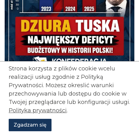
Strona korzysta z plików cookie wcelu
realizacji usług zgodnie z Polityką
Prywatności. Możesz okreslić warunki
:Za rządów Tuska deficyt
Adrian Stankiewicz
przechowywania lub
dostępu do cookie w
sięgnął 7,3% PKB w 2025, a dług rośnie w
Twojej przeglądarce lub konfiguracji usługi.
tempie miliardów miesięcznie. W 2026
Polityka prywatności
.
przekroczy 65%. Zamiast reform i cięć w
marnotrawstwie kolejne pożyczki na
Zgadzam się
rozdawnictwo.
Wesprzyj
O
Aktualności
Transmisje
Grafiki
nas
Konfederacji