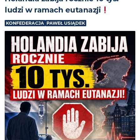
ludzi w ramach eutanazji
KONFEDERACJA
PAWEŁ USIĄDEK