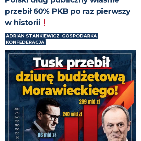
przebił 60% PKB po raz pierwszy
w historii
ADRIAN STANKIEWICZ
GOSPODARKA
KONFEDERACJA