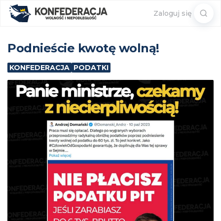
Sear
Zaloguj się
for:
Podnieście kwotę wolną!
KONFEDERACJA
PODATKI