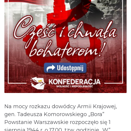
Na mocy rozkazu dowódcy Armii Krajowej,
gen. Tadeusza Komorowskiego „Bora”
Powstanie Warszawskie rozpoczęło się 1
sierpnia 1944 r. o 17.00, tzw. godzinie „W”.