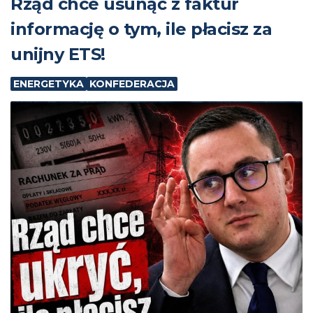
Rząd chce usunąć z faktur
informację o tym, ile płacisz za
unijny ETS!
ENERGETYKA
KONFEDERACJA