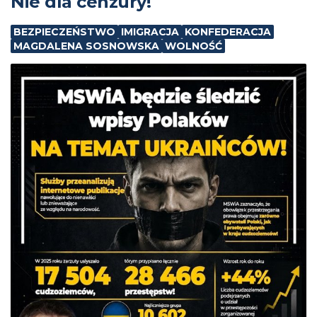
Nie dla cenzury!
BEZPIECZEŃSTWO
IMIGRACJA
KONFEDERACJA
MAGDALENA SOSNOWSKA
WOLNOŚĆ