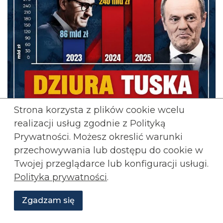
Strona korzysta z plików cookie wcelu
realizacji usług zgodnie z Polityką
Prywatności. Możesz okreslić warunki
przechowywania lub
dostępu do cookie w
Twojej przeglądarce lub konfiguracji usługi.
Polityka prywatności
.
:Za rządów Tuska deficyt
Adrian Stankiewicz
sięgnął 7,3% PKB w 2025, a dług rośnie w
Zgadzam się
tempie miliardów miesięcznie. W 2026
Wesprzyj
O
Aktualności
Transmisje
Grafiki
nas
Konfederacji