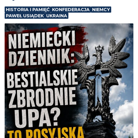
HISTORIA I PAMIĘĆ
KONFEDERACJA
NIEMCY
PAWEŁ USIĄDEK
UKRAINA