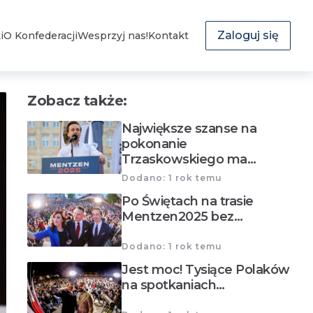
Zaloguj się
i
O Konfederacji
Wesprzyj nas!
Kontakt
Zobacz także:
Największe szanse na
pokonanie
Trzaskowskiego ma…
Dodano: 1 rok temu
Po Świętach na trasie
Mentzen2025 bez…
Dodano: 1 rok temu
Jest moc! Tysiące Polaków
na spotkaniach…