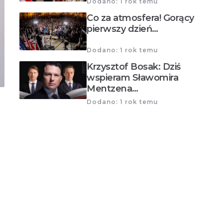
Dodano: 1 rok temu
Co za atmosfera! Gorący
pierwszy dzień…
Dodano: 1 rok temu
Krzysztof Bosak: Dziś
wspieram Sławomira
Mentzena…
Dodano: 1 rok temu