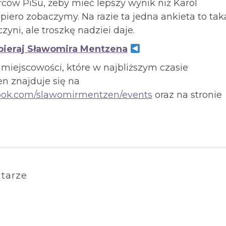
ców PiSu, żeby mieć lepszy wynik niż Karol
piero zobaczymy. Na razie ta jedna ankieta to tak
czyni, ale troszkę nadziei daje.
ieraj Sławomira Mentzena
ta miejscowości, które w najbliższym czasie
n znajduje się na
book.com/slawomirmentzen/events
oraz na stronie
tarze