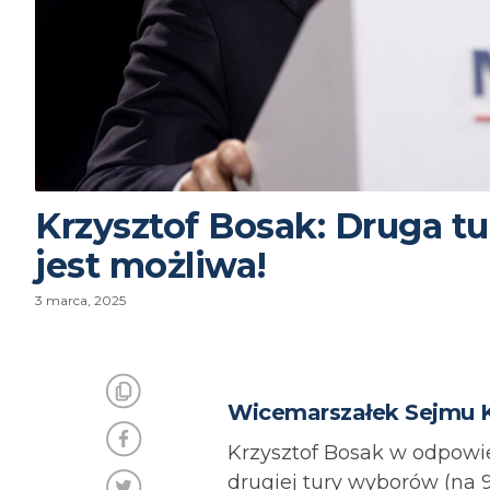
Krzysztof Bosak: Druga t
jest możliwa!
3 marca, 2025
Wicemarszałek Sejmu K
Krzysztof Bosak w odpowi
drugiej tury wyborów (na 