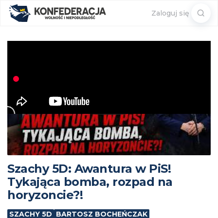
Sear
Zaloguj się
for:
Szachy 5D: Awantura w PiS!
Tykająca bomba, rozpad na
horyzoncie?!
SZACHY 5D
BARTOSZ BOCHEŃCZAK