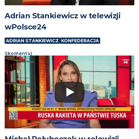
Adrian Stankiewicz w telewizji
wPolsce24
ADRIAN STANKIEWICZ
KONFEDERACJA
Skomentuj
Michał Połuboczek w relewizji