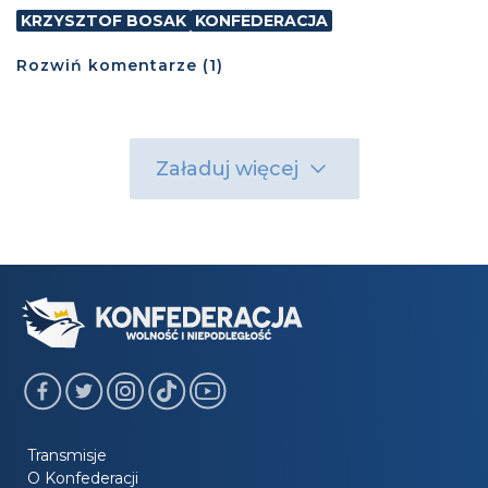
KRZYSZTOF BOSAK
KONFEDERACJA
Rozwiń
komentarze (
1
)
Załaduj więcej
Transmisje
O Konfederacji