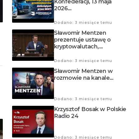
Konfederacji, 13 maja
2026…
Dodano: 3 miesiące temu
Sławomir Mentzen
prezentuje ustawę o
kryptowalutach,…
Dodano: 3 miesiące temu
Sławomir Mentzen w
rozmowie na kanale…
Dodano: 3 miesiące temu
Krzysztof Bosak w Polskie
Radio 24
Dodano: 3 miesiące temu