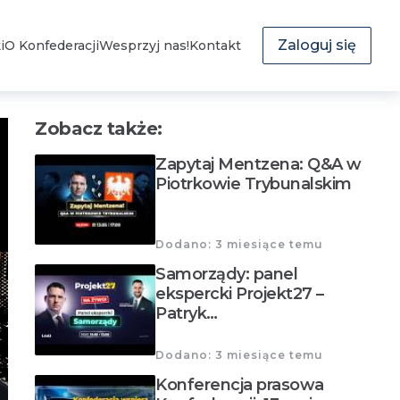
Zaloguj się
i
O Konfederacji
Wesprzyj nas!
Kontakt
Zobacz także:
Zapytaj Mentzena: Q&A w
Piotrkowie Trybunalskim
Dodano: 3 miesiące temu
Samorządy: panel
ekspercki Projekt27 –
Patryk…
Dodano: 3 miesiące temu
Konferencja prasowa