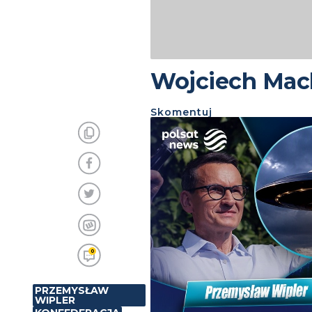
Wojciech Mach
Skomentuj
0
PRZEMYSŁAW
WIPLER