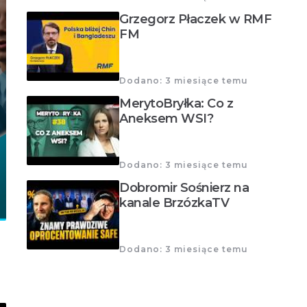
Grzegorz Płaczek w RMF
FM
Dodano: 3 miesiące temu
MerytoBryłka: Co z
Aneksem WSI?
Dodano: 3 miesiące temu
Dobromir Sośnierz na
kanale BrzózkaTV
Dodano: 3 miesiące temu