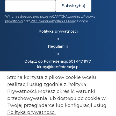
Witryna zabezpieczona przez reCAPTCHA zgodnie z
Polityką
prywatności
oraz
Warunkami korzystania z usług
Google.
Polityka prywatności
Regulamin
Dołącz do Konfederacji: 501 447 977
kluby@konfederacja.pl
Strona korzysta z plików cookie wcelu
Kontakt dla mediów: 690 868 101
realizacji usług zgodnie z Polityką
biuro.prasowe@konfederacja.pl
Prywatności. Możesz okreslić warunki
przechowywania lub
dostępu do cookie w
Zobacz uproszczoną wersję strony
Twojej przeglądarce lub konfiguracji usługi.
Polityka prywatności
.