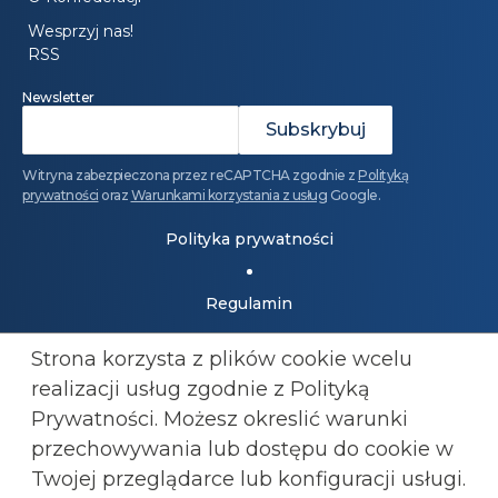
Wesprzyj nas!
RSS
Newsletter
Witryna zabezpieczona przez reCAPTCHA zgodnie z
Polityką
prywatności
oraz
Warunkami korzystania z usług
Google.
Polityka prywatności
Regulamin
Strona korzysta z plików cookie wcelu
Dołącz do Konfederacji: 501 447 977
realizacji usług zgodnie z Polityką
kluby@konfederacja.pl
Prywatności. Możesz okreslić warunki
przechowywania lub
dostępu do cookie w
Kontakt dla mediów: 690 868 101
Twojej przeglądarce lub konfiguracji usługi.
biuro.prasowe@konfederacja.pl