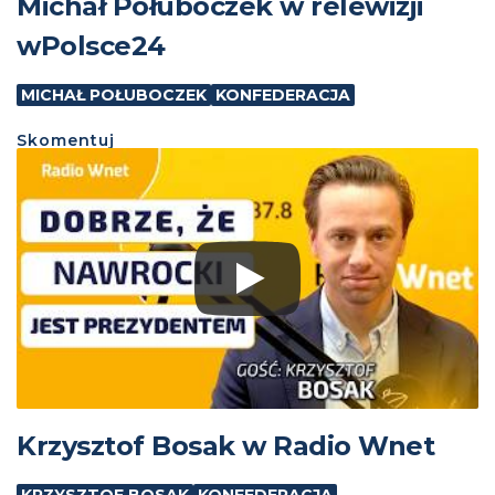
Michał Połuboczek w relewizji
wPolsce24
MICHAŁ POŁUBOCZEK
KONFEDERACJA
Skomentuj
Krzysztof Bosak w Radio Wnet
KRZYSZTOF BOSAK
KONFEDERACJA