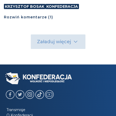
KRZYSZTOF BOSAK
KONFEDERACJA
Rozwiń
komentarze (
1
)
Załaduj więcej
Transmisje
O Konfederacji