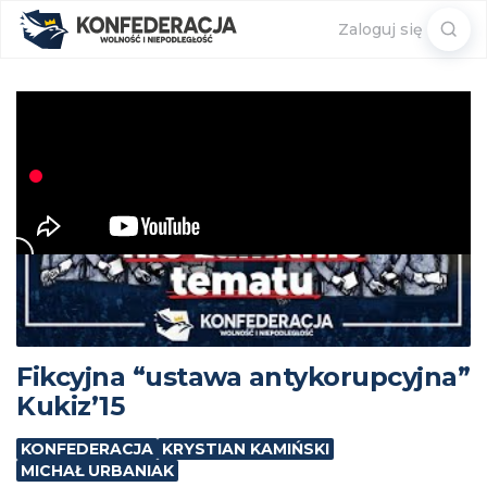
Sear
Zaloguj się
for:
Fikcyjna “ustawa antykorupcyjna”
Kukiz’15
KONFEDERACJA
KRYSTIAN KAMIŃSKI
MICHAŁ URBANIAK