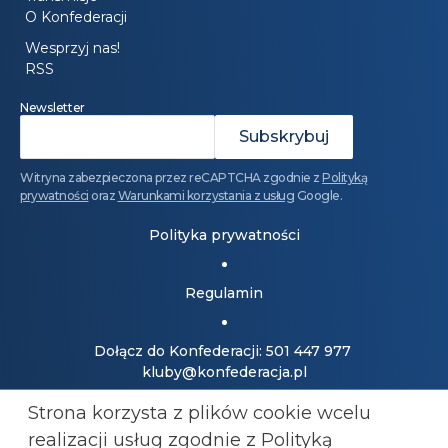
O Konfederacji
Wesprzyj nas!
RSS
Newsletter
Witryna zabezpieczona przez reCAPTCHA zgodnie z
Polityką
prywatności
oraz
Warunkami korzystania z usług
Google.
Polityka prywatności
Regulamin
Dołącz do Konfederacji: 501 447 977
kluby@konfederacja.pl
Strona korzysta z plików cookie wcelu
Kontakt dla mediów: 690 868 101
realizacji usług zgodnie z Polityką