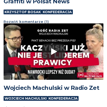
Graffiti w Polsat News
KRZYSZTOF BOSAK
KONFEDERACJA
Rozwiń
komentarze (
1
)
Wojciech Machulski w Radio Zet
WOJCIECH MACHULSKI
KONFEDERACJA