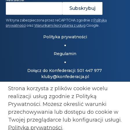
Witryna zabezpieczona przez reCAPTCHA zgodnie z
Polityką
prywatności
oraz
Warunkami korzystania z usług
Google.
Polityka prywatności
Regulamin
Dołącz do Konfederacji: 501 447 977
kluby@konfederacja.pl
Strona korzysta z plików cookie wcelu
Kontakt dla mediów: 690 868 101
realizacji usług zgodnie z Polityką
biuro.prasowe@konfederacja.pl
Prywatności. Możesz okreslić warunki
przechowywania lub
dostępu do cookie w
Zobacz uproszczoną wersję strony
Twojej przeglądarce lub konfiguracji usługi.
Polityka prywatności
.